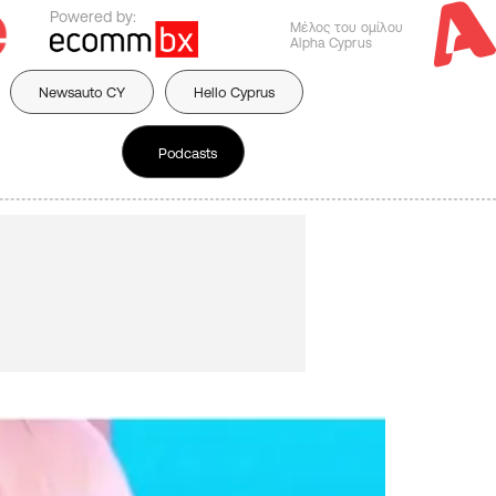
Powered by:
Μέλος του ομίλου
Alpha Cyprus
Newsauto CY
Hello Cyprus
Podcasts