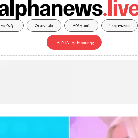
Διεθνή
Οικονομία
Αθλητικά
Ψυχαγωγία
ALPHA της Κυριακής