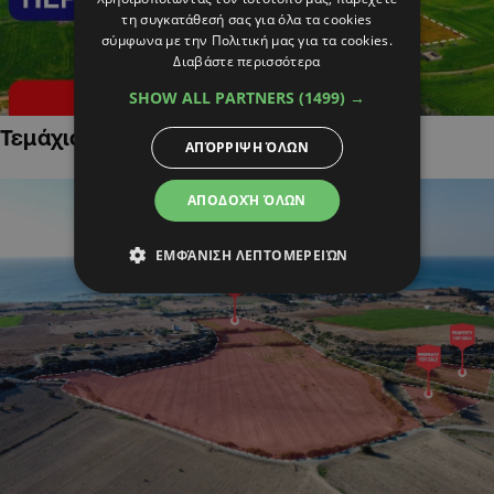
τη συγκατάθεσή σας για όλα τα cookies
σύμφωνα με την Πολιτική μας για τα cookies.
Διαβάστε περισσότερα
SHOW ALL PARTNERS
(1499) →
Τεμάχια Γης σε Οικιστικές Περιοχές
ΑΠΌΡΡΙΨΗ ΌΛΩΝ
ΑΠΟΔΟΧΉ ΌΛΩΝ
ΕΜΦΆΝΙΣΗ ΛΕΠΤΟΜΕΡΕΙΏΝ