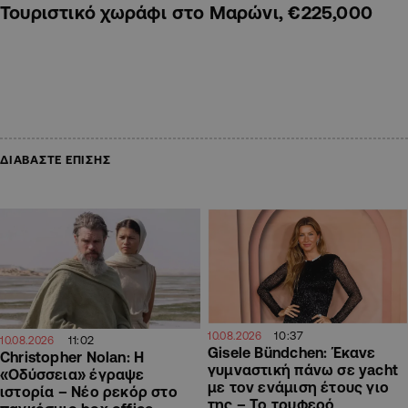
Τουριστικό χωράφι στο Μαρώνι, €225,000
ΔΙΑΒΑΣΤΕ ΕΠΙΣΗΣ
10:37
10.08.2026
11:02
10.08.2026
Gisele Bündchen: Έκανε
Christopher Nolan: Η
γυμναστική πάνω σε yacht
«Οδύσσεια» έγραψε
με τον ενάμιση έτους γιο
ιστορία – Νέο ρεκόρ στο
της – Το τρυφερό