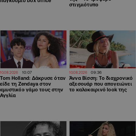
παγκόσμιο box office
στιγμιότυπο
10:07
09:36
10.08.2026
10.08.2026
Tom Holland: Δάκρυσε όταν
Άννα Βίσση: Το διαχρονικό
είδε τη Zendaya στον
αξεσουάρ που απογειώνει
«μυστικό» γάμο τους στην
το καλοκαιρινό look της
Αγγλία