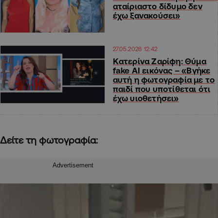
αταίριαστο δίδυμο δεν
έχω ξανακούσει»
27.05.2026 12:42
Κατερίνα Ζαρίφη: Θύμα
fake AI εικόνας – «Βγήκε
αυτή η φωτογραφία με το
παιδί που υποτίθεται ότι
έχω υιοθετήσει»
Δείτε τη φωτογραφία:
Advertisement