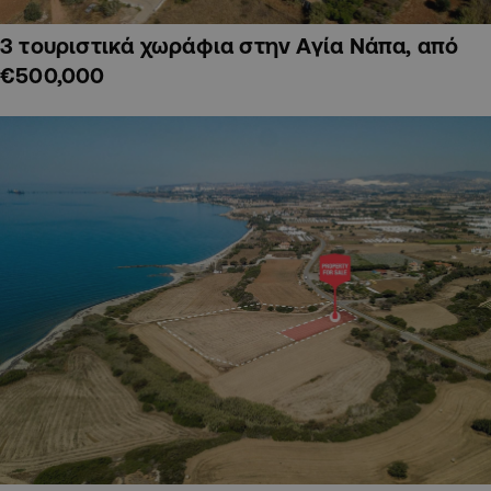
3 τουριστικά χωράφια στην Αγία Νάπα, από
€500,000