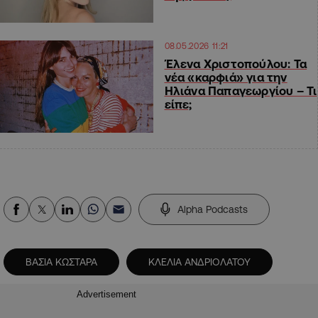
08.05.2026 11:21
Έλενα Χριστοπούλου: Τα
νέα «καρφιά» για την
Ηλιάνα Παπαγεωργίου – Τι
είπε;
Alpha Podcasts
ΒΑΣΙΑ ΚΩΣΤΑΡΑ
ΚΛΕΛΙΑ ΑΝΔΡΙΟΛΑΤΟΥ
Advertisement