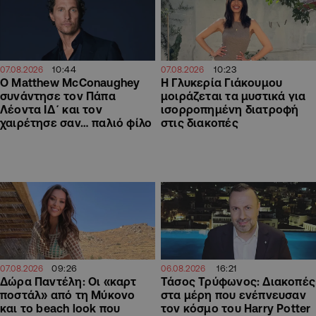
10:44
10:23
07.08.2026
07.08.2026
Ο Matthew McConaughey
H Γλυκερία Γιάκουμου
συνάντησε τον Πάπα
μοιράζεται τα μυστικά για
Λέοντα ΙΔ΄ και τον
ισορροπημένη διατροφή
χαιρέτησε σαν… παλιό φίλο
στις διακοπές
09:26
16:21
07.08.2026
06.08.2026
Δώρα Παντέλη: Οι «καρτ
Τάσος Τρύφωνος: Διακοπές
ποστάλ» από τη Μύκονο
στα μέρη που ενέπνευσαν
και το beach look που
τον κόσμο του Harry Potter