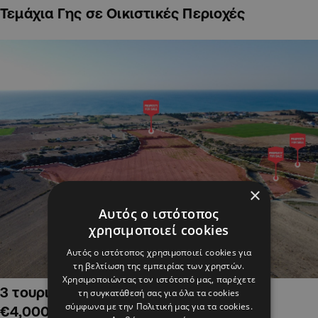
Τεμάχια Γης σε Οικιστικές Περιοχές
×
Αυτός ο ιστότοπος
χρησιμοποιεί cookies
Αυτός ο ιστότοπος χρησιμοποιεί cookies για
τη βελτίωση της εμπειρίας των χρηστών.
Χρησιμοποιώντας τον ιστότοπό μας, παρέχετε
3 τουριστικά χωράφια στην Αλαμινό,
τη συγκατάθεσή σας για όλα τα cookies
σύμφωνα με την Πολιτική μας για τα cookies.
€4,000,000