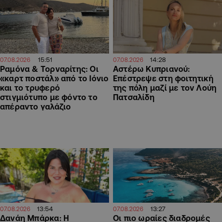
15:51
14:28
07.08.2026
07.08.2026
Ραμόνα & Τορναρίτης: Οι
Αστέρω Κυπριανού:
«καρτ ποστάλ» από το Ιόνιο
Επέστρεψε στη φοιτητική
και το τρυφερό
της πόλη μαζί με τον Λούη
στιγμιότυπο με φόντο το
Πατσαλίδη
απέραντο γαλάζιο
13:54
13:27
07.08.2026
07.08.2026
Δανάη Μπάρκα: Η
Οι πιο ωραίες διαδρομές