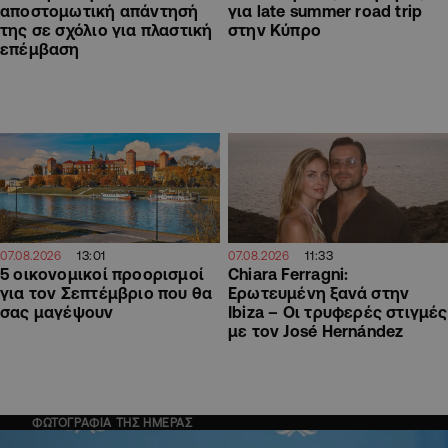
αποστομωτική απάντησή
για late summer road trip
της σε σχόλιο για πλαστική
στην Κύπρο
επέμβαση
13:01
11:33
07.08.2026
07.08.2026
5 οικονομικοί προορισμοί
Chiara Ferragni:
για τον Σεπτέμβριο που θα
Ερωτευμένη ξανά στην
σας μαγέψουν
Ibiza – Οι τρυφερές στιγμές
με τον José Hernández
ΦΩΤΟΓΡΑΦΙΑ ΤΗΣ ΗΜΕΡΑΣ