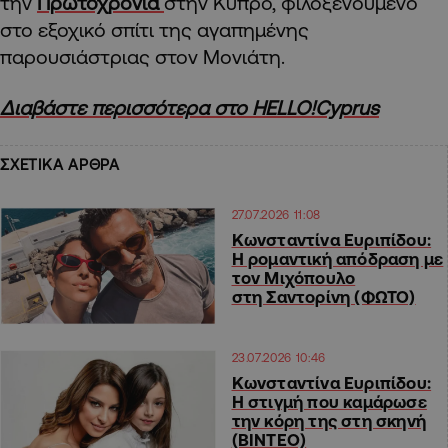
την
Πρωτοχρονιά
στην Κύπρο, φιλοξενούμενο
στο εξοχικό σπίτι της αγαπημένης
παρουσιάστριας στον Μονιάτη.
Διαβάστε περισσότερα στο HELLO!Cyprus
ΣΧΕΤΙΚΑ ΑΡΘΡΑ
27.07.2026 11:08
Κωνσταντίνα Ευριπίδου:
Η ρομαντική απόδραση με
τον Μιχόπουλο
στη Σαντορίνη (ΦΩΤΟ)
23.07.2026 10:46
Κωνσταντίνα Ευριπίδου:
Η στιγμή που καμάρωσε
την κόρη της στη σκηνή
(ΒΙΝΤΕΟ)