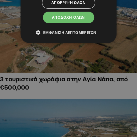
ΑΠΌΡΡΙΨΗ ΌΛΩΝ
ΑΠΟΔΟΧΉ ΌΛΩΝ
ΕΜΦΆΝΙΣΗ ΛΕΠΤΟΜΕΡΕΙΏΝ
3 τουριστικά χωράφια στην Αγία Νάπα, από
€500,000