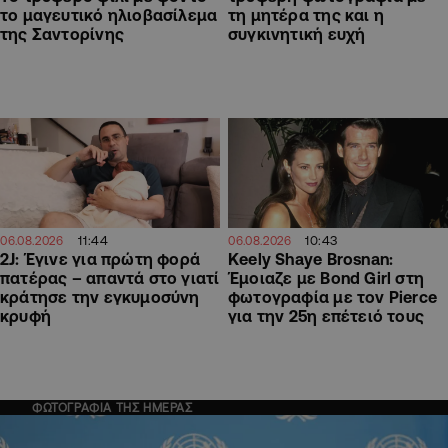
το μαγευτικό ηλιοβασίλεμα
τη μητέρα της και η
της Σαντορίνης
συγκινητική ευχή
11:44
10:43
06.08.2026
06.08.2026
2J: Έγινε για πρώτη φορά
Keely Shaye Brosnan:
πατέρας – απαντά στο γιατί
Έμοιαζε με Bond Girl στη
κράτησε την εγκυμοσύνη
φωτογραφία με τον Pierce
κρυφή
για την 25η επέτειό τους
ΦΩΤΟΓΡΑΦΙΑ ΤΗΣ ΗΜΕΡΑΣ