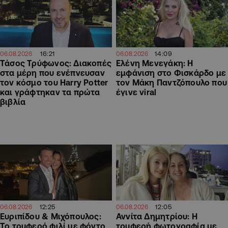
16:21
14:09
06.08.2026
06.08.2026
Τάσος Τρύφωνος: Διακοπές
Ελένη Μενεγάκη: Η
στα μέρη που ενέπνευσαν
εμφάνιση στο Φισκάρδο με
τον κόσμο του Harry Potter
τον Μάκη Παντζόπουλο που
και γράφτηκαν τα πρώτα
έγινε viral
βιβλία
12:25
12:05
06.08.2026
06.08.2026
Ευριπίδου & Μιχόπουλος:
Αννίτα Δημητρίου: Η
Το τρυφερό φιλί με φόντο
τρυφερή φωτογραφία με