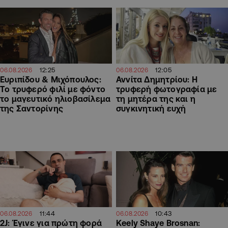
12:25
12:05
06.08.2026
06.08.2026
Ευριπίδου & Μιχόπουλος:
Αννίτα Δημητρίου: Η
Το τρυφερό φιλί με φόντο
τρυφερή φωτογραφία με
το μαγευτικό ηλιοβασίλεμα
τη μητέρα της και η
της Σαντορίνης
συγκινητική ευχή
11:44
10:43
06.08.2026
06.08.2026
2J: Έγινε για πρώτη φορά
Keely Shaye Brosnan: