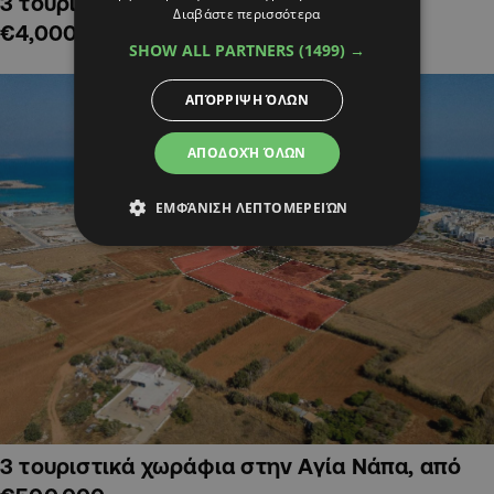
3 τουριστικά χωράφια στην Αλαμινό,
Διαβάστε περισσότερα
€4,000,000
SHOW ALL PARTNERS
(1499) →
ΑΠΌΡΡΙΨΗ ΌΛΩΝ
ΑΠΟΔΟΧΉ ΌΛΩΝ
ΕΜΦΆΝΙΣΗ ΛΕΠΤΟΜΕΡΕΙΏΝ
3 τουριστικά χωράφια στην Αγία Νάπα, από