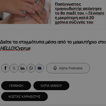
Πασίγνωστος
τραγουδιστής απέκτησε
το 8ο παιδί του – Γέννησε
η μικρότερη κατά 30
χρόνια σύζυγός του
Δείτε τα στιγμιότυπα μέσα από το μαιευτήριο στο
HELLO!Cyprus
Alpha Podcasts
ΓΕΝΝΗΣΗ
ΚΑΤΙΑ ΜΑΝΟΥ
ΚΩΣΤΑΣ ΚΑΡΑΦΩΤΗΣ