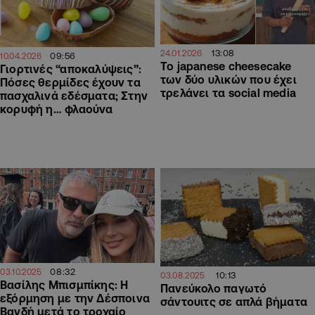
13:08
24.01.2026
09:56
10.04.2026
Το japanese cheesecake
Γιορτινές “αποκαλύψεις”:
των δύο υλικών που έχει
Πόσες θερμίδες έχουν τα
τρελάνει τα social media
πασχαλινά εδέσματα; Στην
κορυφή η… φλαούνα
08:32
03.10.2025
10:13
03.08.2025
Βασίλης Μπισμπίκης: Η
Πανεύκολο παγωτό
εξόρμηση με την Δέσποινα
σάντουιτς σε απλά βήματα
Βανδή μετά το τροχαίο