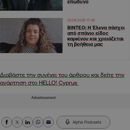
επώδυνο
06.08.2026 17:49
ΒΙΝΤΕΟ: Η Έλενα πάσχει
από σπάνιο είδος
καρκίνου και χρειάζεται
τη βοήθεια μας
Διαβάστε την συνέχει του άρθρου και δείτε την
ανάρτηση στο HELLO! Cyprus
Advertisement
Alpha Podcasts