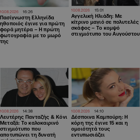
15:01
10.08.2026
16:26
10.08.2026
Αγγελική Ηλιάδη: Με
Πασίγνωστη Ελληνίδα
κίτρινο μαγιό σε πολυτελές
ηθοποιός έγινε για πρώτη
σκάφος – Το κομψό
φορά μητέρα – Η πρώτη
στιγμιότυπο του Αυγούστου
φωτογραφία με το μωρό
της
14:38
14:10
10.08.2026
10.08.2026
Λευτέρης Πανταζής & Κόνι
Δέσποινα Καμπούρη: Η
Μεταξά: Το καλοκαιρινό
κόρη της έγινε 15 και η
στιγμιότυπο που
ομοιότητά τους
αποτυπώνει τη δυνατή
εντυπωσιάζει