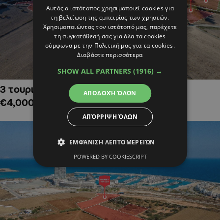
Αυτός ο ιστότοπος χρησιμοποιεί cookies για
τη βελτίωση της εμπειρίας των χρηστών.
Χρησιμοποιώντας τον ιστότοπό μας, παρέχετε
τη συγκατάθεσή σας για όλα τα cookies
σύμφωνα με την Πολιτική μας για τα cookies.
Διαβάστε περισσότερα
SHOW ALL PARTNERS
(1916) →
3 τουριστικά χωράφια στην Αλαμινό,
ΑΠΟΔΟΧΉ ΌΛΩΝ
€4,000,000
ΑΠΌΡΡΙΨΗ ΌΛΩΝ
ΕΜΦΆΝΙΣΗ ΛΕΠΤΟΜΕΡΕΙΏΝ
POWERED BY COOKIESCRIPT