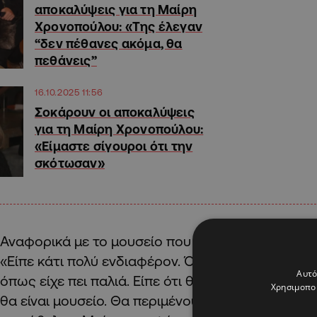
αποκαλύψεις για τη Μαίρη
Χρονοπούλου: «Της έλεγαν
“δεν πέθανες ακόμα, θα
πεθάνεις”
16.10.2025 11:56
Σοκάρουν οι αποκαλύψεις
για τη Μαίρη Χρονοπούλου:
«Είμαστε σίγουροι ότι την
σκότωσαν»
Αναφορικά με το μουσείο που έλεγε η ηθοποιός ό
«Είπε κάτι πολύ ενδιαφέρον. Ότι δεν προτίθεται ν
Αυτό
όπως είχε πει παλιά. Είπε ότι θα κάνει κάτι σαν μ
Χρησιμοποι
θα είναι μουσείο. Θα περιμένουμε να δούμε ποιος