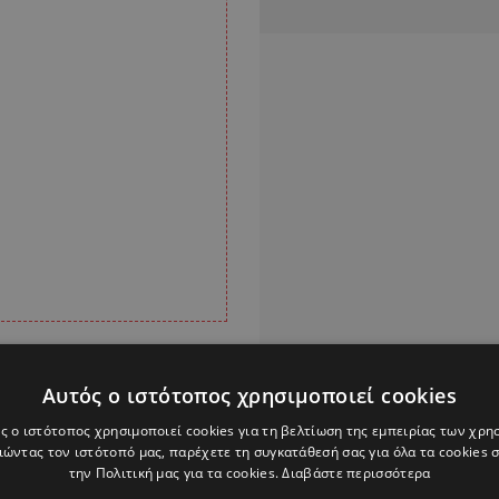
τι θα φτιάξει, δήλωσε:
Αυτός ο ιστότοπος χρησιμοποιεί cookies
α κάνει ένα μουσείο,
ς ο ιστότοπος χρησιμοποιεί cookies για τη βελτίωση της εμπειρίας των χρη
ουσείο, αλλά αυτό δεν
ώντας τον ιστότοπό μας, παρέχετε τη συγκατάθεσή σας για όλα τα cookies
 είναι ο κληρονόμος
την Πολιτική μας για τα cookies.
Διαβάστε περισσότερα