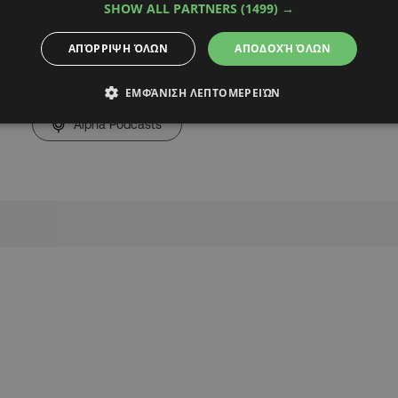
της απέμεινε».
SHOW ALL PARTNERS
(1499) →
ΑΠΌΡΡΙΨΗ ΌΛΩΝ
ΑΠΟΔΟΧΉ ΌΛΩΝ
ΕΜΦΆΝΙΣΗ ΛΕΠΤΟΜΕΡΕΙΏΝ
Alpha Podcasts