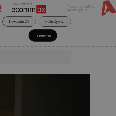
Powered by:
Μέλος του ομίλου
Alpha Cyprus
Newsauto CY
Hello Cyprus
Podcasts