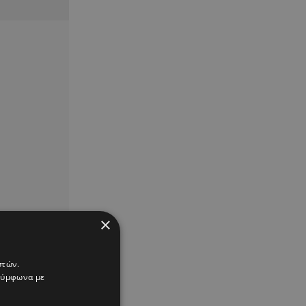
×
στών.
 σύμφωνα με