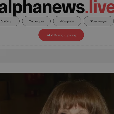
Διεθνή
Οικονομία
Αθλητικά
Ψυχαγωγία
ALPHA της Κυριακής