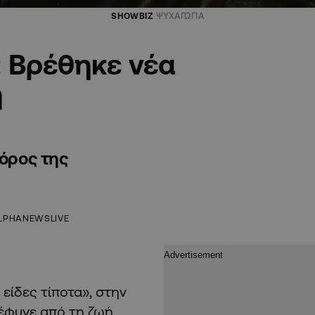
SHOWBIZ
ΨΥΧΑΓΩΓΙΑ
 Βρέθηκε νέα
η
γόρος της
LPHANEWSLIVE
είδες τίποτα», στην
έφυγε από τη ζωή,