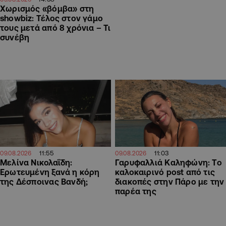
Χωρισμός «βόμβα» στη
showbiz: Τέλος στον γάμο
τους μετά από 8 χρόνια – Τι
συνέβη
11:55
11:03
09.08.2026
09.08.2026
Μελίνα Νικολαΐδη:
Γαρυφαλλιά Καληφώνη: To
Ερωτευμένη ξανά η κόρη
καλοκαιρινό post από τις
της Δέσποινας Βανδή;
διακοπές στην Πάρο με την
παρέα της