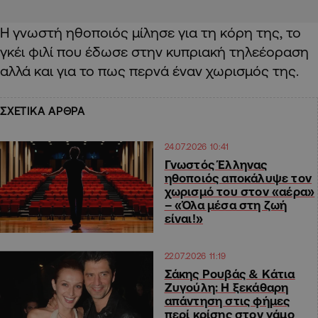
Η γνωστή ηθοποιός μίλησε για τη κόρη της, το
γκέι φιλί που έδωσε στην κυπριακή τηλεέοραση
αλλά και για το πως περνά έναν χωρισμός της.
ΣΧΕΤΙΚΑ ΑΡΘΡΑ
24.07.2026 10:41
Γνωστός Έλληνας
ηθοποιός αποκάλυψε τον
χωρισμό του στον «αέρα»
– «Όλα μέσα στη ζωή
είναι!»
22.07.2026 11:19
Σάκης Ρουβάς & Κάτια
Ζυγούλη: Η ξεκάθαρη
απάντηση στις φήμες
περί κρίσης στον γάμο