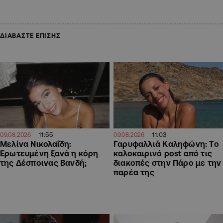
ΔΙΑΒΑΣΤΕ ΕΠΙΣΗΣ
11:55
11:03
09.08.2026
09.08.2026
Μελίνα Νικολαΐδη:
Γαρυφαλλιά Καληφώνη: To
Ερωτευμένη ξανά η κόρη
καλοκαιρινό post από τις
της Δέσποινας Βανδή;
διακοπές στην Πάρο με την
παρέα της