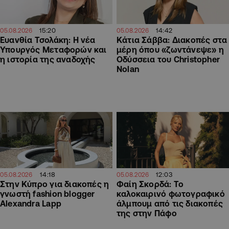
15:20
14:42
05.08.2026
05.08.2026
Ευανθία Τσολάκη: Η νέα
Κάτια Σάββα: Διακοπές στα
Υπουργός Μεταφορών και
μέρη όπου «ζωντάνεψε» η
η ιστορία της αναδοχής
Οδύσσεια του Christopher
Nolan
14:18
12:03
05.08.2026
05.08.2026
Στην Κύπρο για διακοπές η
Φαίη Σκορδά: Το
γνωστή fashion blogger
καλοκαιρινό φωτογραφικό
Alexandra Lapp
άλμπουμ από τις διακοπές
της στην Πάφο