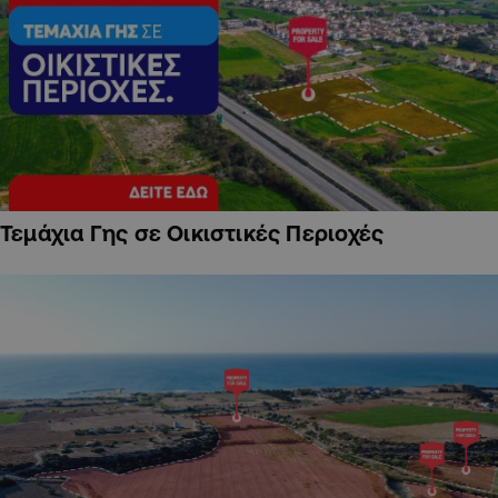
Τεμάχια Γης σε Οικιστικές Περιοχές