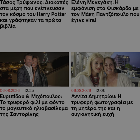
Τάσος Τρύφωνος: Διακοπές
Ελένη Μενεγάκη: Η
στα μέρη που ενέπνευσαν
εμφάνιση στο Φισκάρδο με
τον κόσμο του Harry Potter
τον Μάκη Παντζόπουλο που
και γράφτηκαν τα πρώτα
έγινε viral
βιβλία
12:25
12:05
06.08.2026
06.08.2026
Ευριπίδου & Μιχόπουλος:
Αννίτα Δημητρίου: Η
Το τρυφερό φιλί με φόντο
τρυφερή φωτογραφία με
το μαγευτικό ηλιοβασίλεμα
τη μητέρα της και η
της Σαντορίνης
συγκινητική ευχή