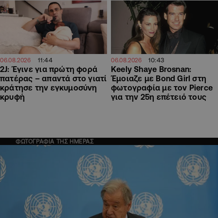
11:44
10:43
06.08.2026
06.08.2026
2J: Έγινε για πρώτη φορά
Keely Shaye Brosnan:
πατέρας – απαντά στο γιατί
Έμοιαζε με Bond Girl στη
κράτησε την εγκυμοσύνη
φωτογραφία με τον Pierce
κρυφή
για την 25η επέτειό τους
ΦΩΤΟΓΡΑΦΙΑ ΤΗΣ ΗΜΕΡΑΣ