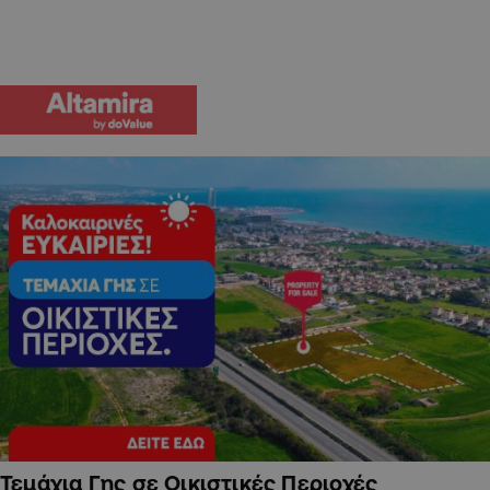
Τεμάχια Γης σε Οικιστικές Περιοχές