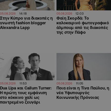
14:18
12:03
05.08.2026
05.08.2026
Στην Κύπρο για διακοπές η
Φαίη Σκορδά: Το
γνωστή fashion blogger
καλοκαιρινό φωτογραφικό
Alexandra Lapp
άλμπουμ από τις διακοπές
της στην Πάφο
11:53
11:05
05.08.2026
05.08.2026
Dua Lipa και Callum Turner:
Ποια είναι η Τίνα Παύλου, η
Η πρώτη τους εμφάνιση
νέα Υφυπουργός
στο κόκκινο χαλί ως
Κοινωνικής Πρόνοιας
παντρεμένο ζευγάρι