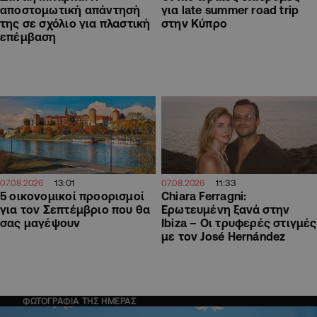
αποστομωτική απάντησή
για late summer road trip
της σε σχόλιο για πλαστική
στην Κύπρο
επέμβαση
13:01
11:33
07.08.2026
07.08.2026
5 οικονομικοί προορισμοί
Chiara Ferragni:
για τον Σεπτέμβριο που θα
Ερωτευμένη ξανά στην
σας μαγέψουν
Ibiza – Οι τρυφερές στιγμές
με τον José Hernández
ΦΩΤΟΓΡΑΦΙΑ ΤΗΣ ΗΜΕΡΑΣ