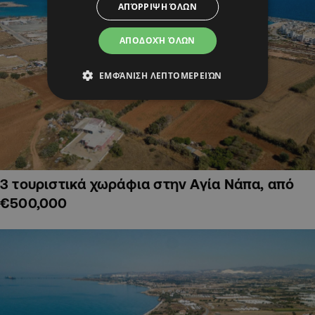
ΑΠΌΡΡΙΨΗ ΌΛΩΝ
ΑΠΟΔΟΧΉ ΌΛΩΝ
ΕΜΦΆΝΙΣΗ ΛΕΠΤΟΜΕΡΕΙΏΝ
3 τουριστικά χωράφια στην Αγία Νάπα, από
€500,000