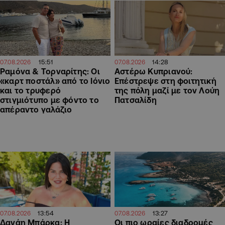
15:51
14:28
07.08.2026
07.08.2026
Ραμόνα & Τορναρίτης: Οι
Αστέρω Κυπριανού:
«καρτ ποστάλ» από το Ιόνιο
Επέστρεψε στη φοιτητική
και το τρυφερό
της πόλη μαζί με τον Λούη
στιγμιότυπο με φόντο το
Πατσαλίδη
απέραντο γαλάζιο
13:54
13:27
07.08.2026
07.08.2026
Δανάη Μπάρκα: Η
Οι πιο ωραίες διαδρομές