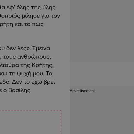
α εφ’ όλης της ύλης
οποιός μίλησε για τον
Κρήτη και το πως
υ δεν λες». Έμεινα
ο, τους ανθρώπους,
υλτούρα της Κρήτης,
σκω τη ψυχή μου. Το
εδο. Δεν το έχω βρει
ε ο Βασίλης