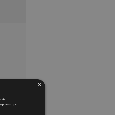
×
στών.
 σύμφωνα με