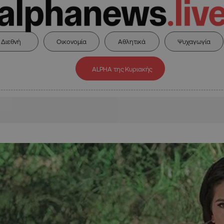
Διεθνή
Οικονομία
Αθλητικά
Ψυχαγωγία
ALPHA της Κυριακής