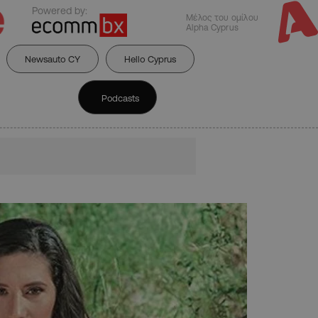
Powered by:
Μέλος του ομίλου
Alpha Cyprus
Newsauto CY
Hello Cyprus
Podcasts