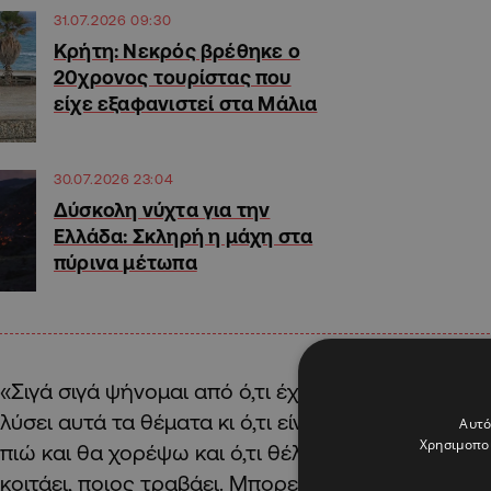
31.07.2026 09:30
Κρήτη: Νεκρός βρέθηκε ο
20χρονος τουρίστας που
είχε εξαφανιστεί στα Μάλια
30.07.2026 23:04
Δύσκολη νύχτα για την
Ελλάδα: Σκληρή η μάχη στα
πύρινα μέτωπα
«Σιγά σιγά ψήνομαι από ό,τι έχετε καταλάβει. Δεν
λύσει αυτά τα θέματα κι ό,τι είναι να κάνω το κάν
Αυτό
Χρησιμοποι
πιώ και θα χορέψω και ό,τι θέλω θα κάνω. Δεν με
κοιτάει, ποιος τραβάει. Μπορεί να τσαντιστώ αργ