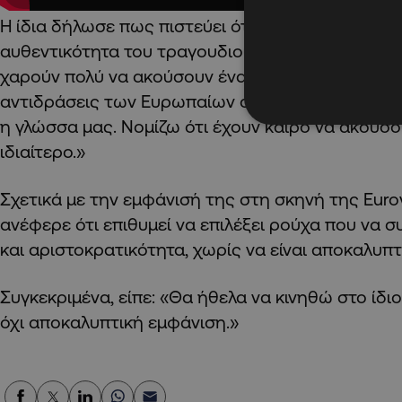
Η ίδια δήλωσε πως πιστεύει ότι το ξένο κοινό θα 
αυθεντικότητα του τραγουδιού της, προσθέτοντ
χαρούν πολύ να ακούσουν ένα τραγούδι αμιγώς ελ
αντιδράσεις των Ευρωπαίων στο YouTube, διαπι
η γλώσσα μας. Νομίζω ότι έχουν καιρό να ακούσο
ιδιαίτερο.»
Σχετικά με την εμφάνισή της στη σκηνή της Eurovi
ανέφερε ότι επιθυμεί να επιλέξει ρούχα που να
και αριστοκρατικότητα, χωρίς να είναι αποκαλυπτ
Συγκεκριμένα, είπε: «Θα ήθελα να κινηθώ στο ίδιο
όχι αποκαλυπτική εμφάνιση.»