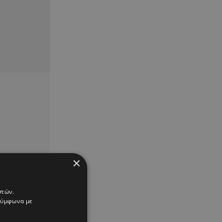
×
στών.
 σύμφωνα με