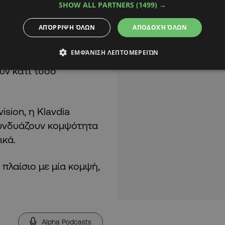
SHOW ALL PARTNERS
(1499) →
εκτιμήσει την
ας: «Εγώ θεωρώ ότι θα
ΑΠΌΡΡΙΨΗ ΌΛΩΝ
ΑΠΟΔΟΧΉ ΌΛΩΝ
ληνικό. Από τις
ΕΜΦΆΝΙΣΗ ΛΕΠΤΟΜΕΡΕΙΏΝ
στώνω ότι αρέσει πολύ
υν κάτι τόσο
sion, η Klavdia
 συνδυάζουν κομψότητα
ικά.
 πλαίσιο με μία κομψή,
Alpha Podcasts