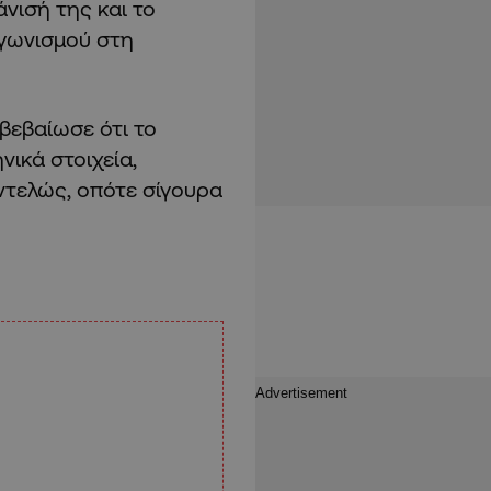
νισή της και το
αγωνισμού στη
ιβεβαίωσε ότι το
νικά στοιχεία,
εντελώς, οπότε σίγουρα