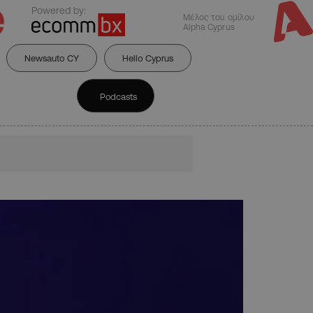
Powered by:
Μέλος του ομίλου
Alpha Cyprus
Newsauto CY
Hello Cyprus
Podcasts