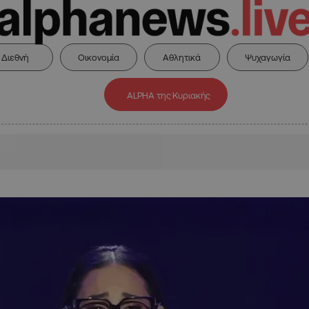
Διεθνή
Οικονομία
Αθλητικά
Ψυχαγωγία
ALPHA της Κυριακής