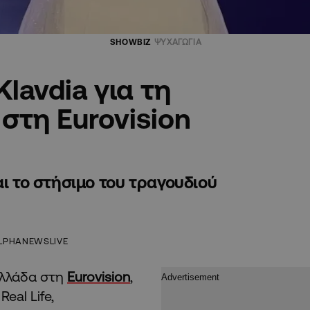
SHOWBIZ
ΨΥΧΑΓΩΓΙΑ
lavdia για τη
στη Eurovision
αι το στήσιμο του τραγουδιού
LPHANEWSLIVE
Ελλάδα στη
Eurovision
,
eal Life,