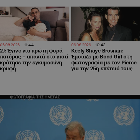
11:44
10:43
06.08.2026
06.08.2026
2J: Έγινε για πρώτη φορά
Keely Shaye Brosnan:
πατέρας – απαντά στο γιατί
Έμοιαζε με Bond Girl στη
κράτησε την εγκυμοσύνη
φωτογραφία με τον Pierce
κρυφή
για την 25η επέτειό τους
ΦΩΤΟΓΡΑΦΙΑ ΤΗΣ ΗΜΕΡΑΣ