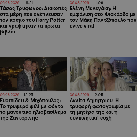
16:21
14:09
06.08.2026
06.08.2026
Τάσος Τρύφωνος: Διακοπές
Ελένη Μενεγάκη: Η
στα μέρη που ενέπνευσαν
εμφάνιση στο Φισκάρδο με
τον κόσμο του Harry Potter
τον Μάκη Παντζόπουλο που
και γράφτηκαν τα πρώτα
έγινε viral
βιβλία
12:25
12:05
06.08.2026
06.08.2026
Ευριπίδου & Μιχόπουλος:
Αννίτα Δημητρίου: Η
Το τρυφερό φιλί με φόντο
τρυφερή φωτογραφία με
το μαγευτικό ηλιοβασίλεμα
τη μητέρα της και η
της Σαντορίνης
συγκινητική ευχή