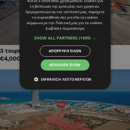
Αυτός ο ιστότοπος χρησιμοποιεί cookies για
τη βελτίωση της εμπειρίας των χρηστών.
Χρησιμοποιώντας τον ιστότοπό μας, παρέχετε
τη συγκατάθεσή σας για όλα τα cookies
σύμφωνα με την Πολιτική μας για τα cookies.
Διαβάστε περισσότερα
SHOW ALL PARTNERS
(1499) →
3 τουριστικά χωράφια στην Αλαμινό,
ΑΠΌΡΡΙΨΗ ΌΛΩΝ
€4,000,000
ΑΠΟΔΟΧΉ ΌΛΩΝ
ΕΜΦΆΝΙΣΗ ΛΕΠΤΟΜΕΡΕΙΏΝ