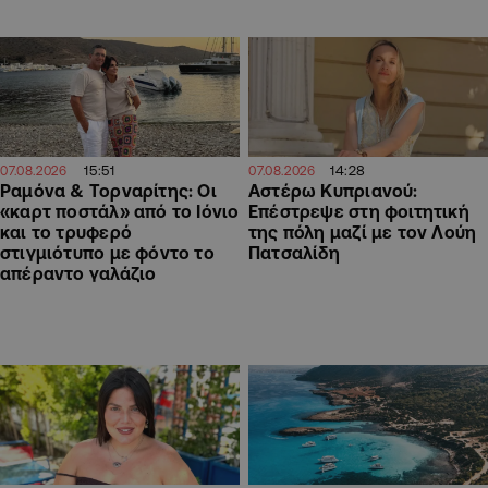
15:51
14:28
07.08.2026
07.08.2026
Ραμόνα & Τορναρίτης: Οι
Αστέρω Κυπριανού:
«καρτ ποστάλ» από το Ιόνιο
Επέστρεψε στη φοιτητική
και το τρυφερό
της πόλη μαζί με τον Λούη
στιγμιότυπο με φόντο το
Πατσαλίδη
απέραντο γαλάζιο