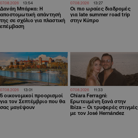
13:54
13:27
07.08.2026
07.08.2026
Δανάη Μπάρκα: Η
Οι πιο ωραίες διαδρομές
αποστομωτική απάντησή
για late summer road trip
της σε σχόλιο για πλαστική
στην Κύπρο
επέμβαση
13:01
11:33
07.08.2026
07.08.2026
5 οικονομικοί προορισμοί
Chiara Ferragni:
για τον Σεπτέμβριο που θα
Ερωτευμένη ξανά στην
σας μαγέψουν
Ibiza – Οι τρυφερές στιγμές
με τον José Hernández