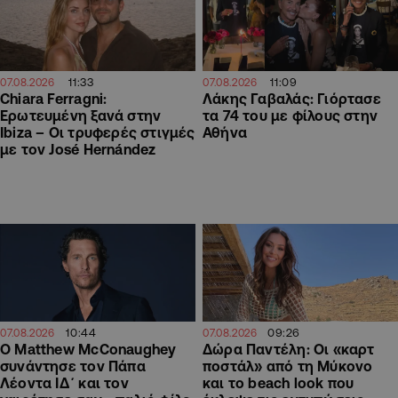
11:33
11:09
07.08.2026
07.08.2026
Chiara Ferragni:
Λάκης Γαβαλάς: Γιόρτασε
Ερωτευμένη ξανά στην
τα 74 του με φίλους στην
Ibiza – Οι τρυφερές στιγμές
Αθήνα
με τον José Hernández
10:44
09:26
07.08.2026
07.08.2026
Ο Matthew McConaughey
Δώρα Παντέλη: Οι «καρτ
συνάντησε τον Πάπα
ποστάλ» από τη Μύκονο
Λέοντα ΙΔ΄ και τον
και το beach look που