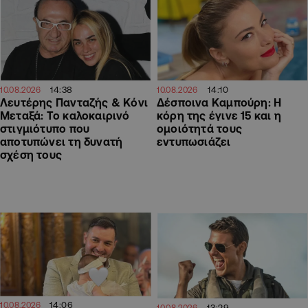
14:38
14:10
10.08.2026
10.08.2026
Λευτέρης Πανταζής & Κόνι
Δέσποινα Καμπούρη: Η
Μεταξά: Το καλοκαιρινό
κόρη της έγινε 15 και η
στιγμιότυπο που
ομοιότητά τους
αποτυπώνει τη δυνατή
εντυπωσιάζει
σχέση τους
14:06
10.08.2026
13:29
10.08.2026