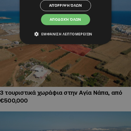
ΑΠΌΡΡΙΨΗ ΌΛΩΝ
ΑΠΟΔΟΧΉ ΌΛΩΝ
ΕΜΦΆΝΙΣΗ ΛΕΠΤΟΜΕΡΕΙΏΝ
3 τουριστικά χωράφια στην Αγία Νάπα, από
€500,000