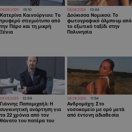
15:10
13:44
08.08.2026
08.08.2026
Κατερίνα Καινούργιου: Tο
Δούκισσα Νομικού: Το
τρυφερό στιγμιότυπο από
φωτογραφικό άλμπουμ από
την Πάρο και τη μικρή
το εξωτικό ταξίδι στην
Ξένια
Πολυνησία
12:59
11:54
08.08.2026
08.08.2026
Γιάννης Παπαμιχαήλ: Η
Ανδρομάχη: Στο
συγκινητική ανάρτηση για
νοσοκομείο με ορό μετά
τα 22 χρόνια από τον
από έντονη αδιαθεσία
θάνατο του πατέρα του