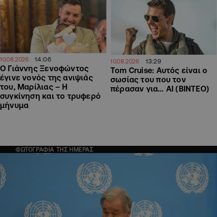
14:06
10.08.2026
13:29
10.08.2026
O Γιάννης Ξενοφώντος
Tom Cruise: Αυτός είναι ο
έγινε νονός της ανιψιάς
σωσίας του που τον
του, Μαρίλιας – Η
πέρασαν για… AI (ΒΙΝΤΕΟ)
συγκίνηση και το τρυφερό
μήνυμα
ΦΩΤΟΓΡΑΦΙΑ ΤΗΣ ΗΜΕΡΑΣ