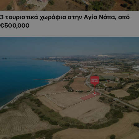
3 τουριστικά χωράφια στην Αγία Νάπα, από
€500,000