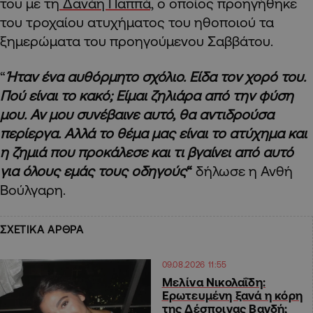
του με τη
Δανάη Παππά,
ο οποίος προηγήθηκε
του τροχαίου ατυχήματος του ηθοποιού τα
ξημερώματα του προηγούμενου Σαββάτου.
“
Ήταν ένα αυθόρμητο σχόλιο. Είδα τον χορό του.
Πού είναι το κακό; Είμαι ζηλιάρα από την φύση
μου. Αν μου συνέβαινε αυτό, θα αντιδρούσα
περίεργα. Αλλά το θέμα μας είναι το ατύχημα και
η ζημιά που προκάλεσε και τι βγαίνει από αυτό
για όλους εμάς τους οδηγούς
“
δήλωσε η Ανθή
Βούλγαρη.
ΣΧΕΤΙΚΑ ΑΡΘΡΑ
09.08.2026 11:55
Μελίνα Νικολαΐδη:
Ερωτευμένη ξανά η κόρη
της Δέσποινας Βανδή;