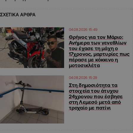
ΣΧΕΤΙΚΑ ΑΡΘΡΑ
04.08.2026 15:49
Θρήνος για τον Μάριο:
Ανήμερα των γενεθλίων
του έχασε τη μάχη ο
17χρονος, μαρτυρίες πως
πέρασε με κόκκινο η
μοτοσικλέτα
04.08.2026 15:29
Στη δημοσιότητα τα
στοιχεία του άτυχου
24χρονου που έσβησε
στη Λεμεσό μετά από
τροχαίο με πατίνι