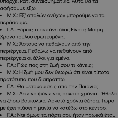
υπάρχει κάτι συναισθηματικό. Αυτά θα τα
αφήσουμε έξω.
Μ.Χ.: Εξ’ απαλών ονύχων μπορούμε να τα
περάσουμε.
Γ.Α.: Ξέρεις τι ρωτάνε όλοι; Είναι η Μαίρη
Χρονοπούλου ερωτευμένη;
Μ.Χ.: Άστους να πεθαίνουν από την
περιέργεια. Πεθαίνω να πεθαίνουν από
περιέργεια οι άλλοι για εμένα.
Γ.Α.: Πώς πας στη ζωή σου τι κάνεις;
Μ.Χ.: Η ζωή μου δεν θεωρώ ότι είναι τίποτα
προτότυπο που διαπράττω.
Γ.Α.: Θα μετακομίσεις από την Παιανία;
Μ.Χ.: Λέω να φύγω ναι, αρκετά χρόνια… Ήθελα
να ζήσω βουκολικά. Αρκετά χρόνια έζησα. Τώρα
με έχει πιάσει η μανία να κατέβω στο κέντρο.
Γ.Α.: Ναι όμως τα πάρτι σου ήταν ηρωικά έτσι,