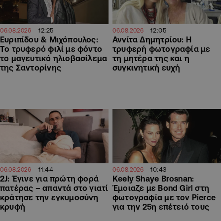
12:25
12:05
06.08.2026
06.08.2026
Ευριπίδου & Μιχόπουλος:
Αννίτα Δημητρίου: Η
Το τρυφερό φιλί με φόντο
τρυφερή φωτογραφία με
το μαγευτικό ηλιοβασίλεμα
τη μητέρα της και η
της Σαντορίνης
συγκινητική ευχή
11:44
10:43
06.08.2026
06.08.2026
2J: Έγινε για πρώτη φορά
Keely Shaye Brosnan:
πατέρας – απαντά στο γιατί
Έμοιαζε με Bond Girl στη
κράτησε την εγκυμοσύνη
φωτογραφία με τον Pierce
κρυφή
για την 25η επέτειό τους