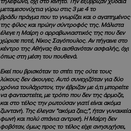
τηλέφωνο, όχι στο κινητό. Την εξύβριζαν χυδαία
μεταμεσονύχτια γύρω στις 3 με 4 το
βράδυ πράγμα που το γνωρίζει και ο αγαπημένος
της φίλος και πρώην σύντροφός της. Μάλιστα
έλεγε η Μαίρη ο αρραβωνιαστικός της που δεν
χώρισε ποτέ, Νίκος Σαγόπουλος. Αν πήγαινε στο
κέντρο της Αθήνας θα αισθανόταν ασφαλής, όχι
όπως στη μέση του πουθενά.
Εκεί που βρισκόταν το σπίτι της ούτε τους
λύκους δεν άκουγες. Αυτό συνεχιζόταν για δύο
χρόνια τουλάχιστον, την έβριζαν με ό,τι μπορείτε
να φανταστείτε, με τρόπο που δεν της άρμοζε,
και στο τέλος την ρωτούσαν γιατί είναι ακόμα
ζωντανή. Της έλεγαν “ακόμα ζεις;”, ήταν γυναικεία
φωνή και πολύ σπάνια αντρική. Η Μαίρη δεν
φοβόταν, όμως προς το τέλος είχε ανησυχήσει,