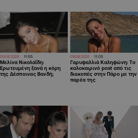
11:55
11:03
09.08.2026
09.08.2026
Μελίνα Νικολαΐδη:
Γαρυφαλλιά Καληφώνη: To
Ερωτευμένη ξανά η κόρη
καλοκαιρινό post από τις
της Δέσποινας Βανδή;
διακοπές στην Πάρο με την
παρέα της