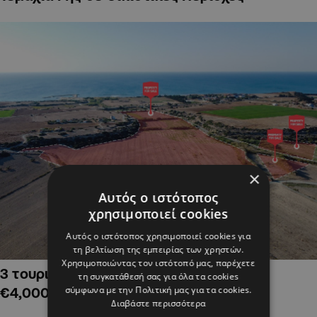
×
Αυτός ο ιστότοπος
χρησιμοποιεί cookies
Αυτός ο ιστότοπος χρησιμοποιεί cookies για
τη βελτίωση της εμπειρίας των χρηστών.
Χρησιμοποιώντας τον ιστότοπό μας, παρέχετε
3 τουριστικά χωράφια στην Αλαμινό,
τη συγκατάθεσή σας για όλα τα cookies
σύμφωνα με την Πολιτική μας για τα cookies.
€4,000,000
Διαβάστε περισσότερα