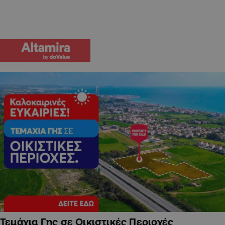
Τεμάχια Γης σε Οικιστικές Περιοχές