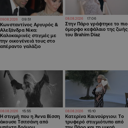
17:06
08.08.2026
09:51
09.08.2026
Στην Πάρο γράφτηκε το πιο
Κωνσταντίνος Αργυρός &
όμορφο κεφάλαιο της ζωής
Αλεξάνδρα Νίκα:
του Brahim Díaz
Καλοκαιρινές στιγμές με
την οικογένειά τους στο
απέραντο γαλάζιο
15:55
15:10
08.08.2026
08.08.2026
H στιγμή που η Άννα Βίσση
Κατερίνα Καινούργιου: Tο
άκουσε Τσιτσάνη από
τρυφερό στιγμιότυπο από
μπάντα δρόμου
την Πάρο και τη μικρή