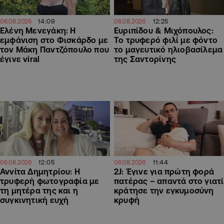
14:09
12:25
06.08.2026
06.08.2026
Ελένη Μενεγάκη: Η
Ευριπίδου & Μιχόπουλος:
εμφάνιση στο Φισκάρδο με
Το τρυφερό φιλί με φόντο
τον Μάκη Παντζόπουλο που
το μαγευτικό ηλιοβασίλεμα
έγινε viral
της Σαντορίνης
12:05
11:44
06.08.2026
06.08.2026
Αννίτα Δημητρίου: Η
2J: Έγινε για πρώτη φορά
τρυφερή φωτογραφία με
πατέρας – απαντά στο γιατί
τη μητέρα της και η
κράτησε την εγκυμοσύνη
συγκινητική ευχή
κρυφή