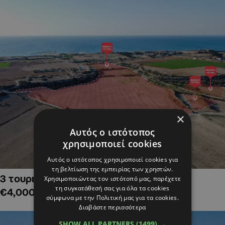
×
Αυτός ο ιστότοπος
χρησιμοποιεί cookies
Αυτός ο ιστότοπος χρησιμοποιεί cookies για
τη βελτίωση της εμπειρίας των χρηστών.
3 τουριστικά χωράφια στην Αλαμινό,
Χρησιμοποιώντας τον ιστότοπό μας, παρέχετε
τη συγκατάθεσή σας για όλα τα cookies
€4,000,000
σύμφωνα με την Πολιτική μας για τα cookies.
Διαβάστε περισσότερα
SHOW ALL PARTNERS
(1499) →