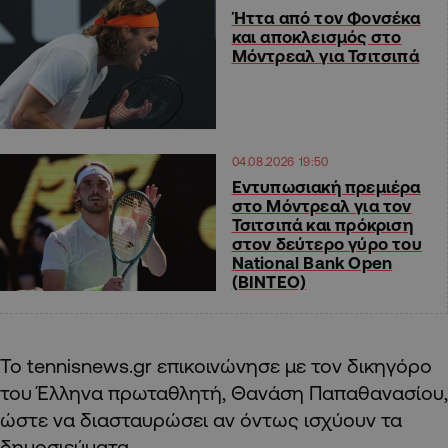
Ήττα από τον Φονσέκα
και αποκλεισμός στο
Μόντρεαλ για Τσιτσιπά
04.08.2026 19:50
Εντυπωσιακή πρεμιέρα
στο Μόντρεαλ για τον
Τσιτσιπά και πρόκριση
στον δεύτερο γύρο του
National Bank Open
(ΒΙΝΤΕΟ)
Το tennisnews.gr επικοινώνησε με τον δικηγόρο
του Έλληνα πρωταθλητή, Θανάση Παπαθανασίου,
ώστε να διασταυρώσει αν όντως ισχύουν τα
δημοσιεύματα.