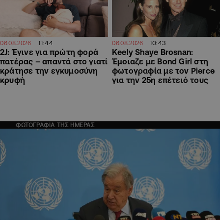
11:44
10:43
06.08.2026
06.08.2026
2J: Έγινε για πρώτη φορά
Keely Shaye Brosnan:
πατέρας – απαντά στο γιατί
Έμοιαζε με Bond Girl στη
κράτησε την εγκυμοσύνη
φωτογραφία με τον Pierce
κρυφή
για την 25η επέτειό τους
ΦΩΤΟΓΡΑΦΙΑ ΤΗΣ ΗΜΕΡΑΣ