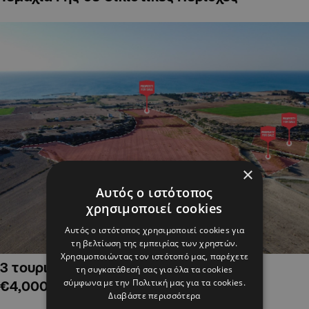
×
Αυτός ο ιστότοπος
χρησιμοποιεί cookies
Αυτός ο ιστότοπος χρησιμοποιεί cookies για
τη βελτίωση της εμπειρίας των χρηστών.
Χρησιμοποιώντας τον ιστότοπό μας, παρέχετε
3 τουριστικά χωράφια στην Αλαμινό,
τη συγκατάθεσή σας για όλα τα cookies
σύμφωνα με την Πολιτική μας για τα cookies.
€4,000,000
Διαβάστε περισσότερα