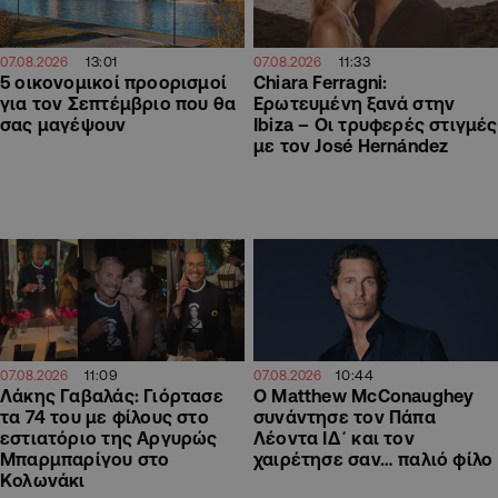
13:01
11:33
07.08.2026
07.08.2026
5 οικονομικοί προορισμοί
Chiara Ferragni:
για τον Σεπτέμβριο που θα
Ερωτευμένη ξανά στην
σας μαγέψουν
Ibiza – Οι τρυφερές στιγμές
με τον José Hernández
11:09
10:44
07.08.2026
07.08.2026
Λάκης Γαβαλάς: Γιόρτασε
Ο Matthew McConaughey
τα 74 του με φίλους στο
συνάντησε τον Πάπα
εστιατόριο της Αργυρώς
Λέοντα ΙΔ΄ και τον
Μπαρμπαρίγου στο
χαιρέτησε σαν… παλιό φίλο
Κολωνάκι