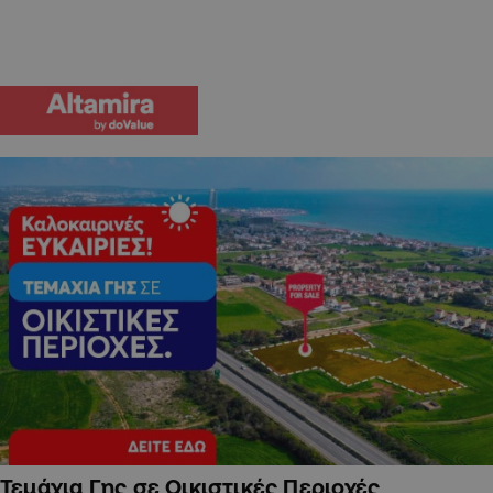
Τεμάχια Γης σε Οικιστικές Περιοχές