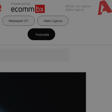
Powered by:
Μέλος του ομίλου
Alpha Cyprus
Newsauto CY
Hello Cyprus
Podcasts