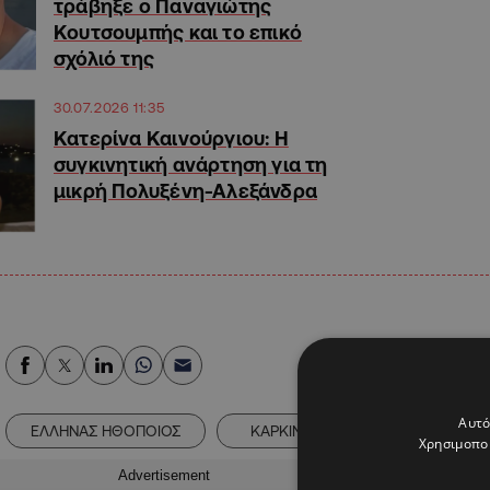
τράβηξε ο Παναγιώτης
Κουτσουμπής και το επικό
σχόλιό της
30.07.2026 11:35
Κατερίνα Καινούργιου: Η
συγκινητική ανάρτηση για τη
μικρή Πολυξένη-Αλεξάνδρα
Αυτό
ΕΛΛΗΝΑΣ ΗΘΟΠΟΙΟΣ
ΚΑΡΚΙΝΟΣ
ΚΑΤΕΡΙΝΑ ΚΑ
Χρησιμοποι
Advertisement