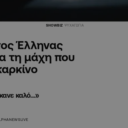
SHOWBIZ
ΨΥΧΑΓΩΓΙΑ
τος Έλληνας
α τη μάχη που
καρκίνο
ανε καλό...»
LPHANEWSLIVE