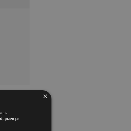
×
στών.
 σύμφωνα με