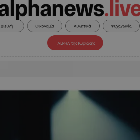
Διεθνή
Οικονομία
Αθλητικά
Ψυχαγωγία
ALPHA της Κυριακής