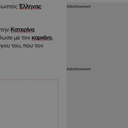
γνωστός
Έλληνας
στην
Κατερίνα
έδωσε με τον
καρκίνο
,
ύγου του, που τον