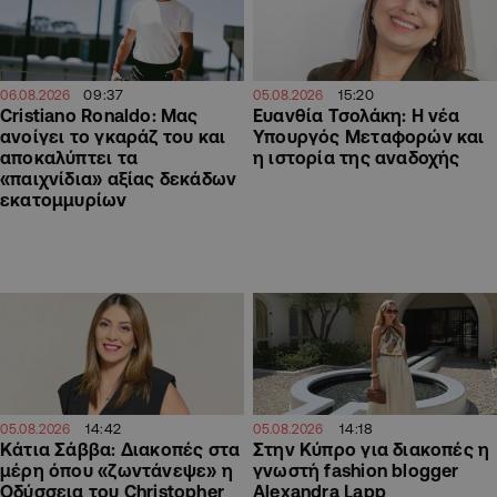
09:37
15:20
06.08.2026
05.08.2026
Cristiano Ronaldo: Μας
Ευανθία Τσολάκη: Η νέα
ανοίγει το γκαράζ του και
Υπουργός Μεταφορών και
αποκαλύπτει τα
η ιστορία της αναδοχής
«παιχνίδια» αξίας δεκάδων
εκατομμυρίων
14:42
14:18
05.08.2026
05.08.2026
Κάτια Σάββα: Διακοπές στα
Στην Κύπρο για διακοπές η
μέρη όπου «ζωντάνεψε» η
γνωστή fashion blogger
Οδύσσεια του Christopher
Alexandra Lapp