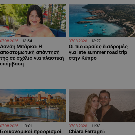
13:54
13:27
07.08.2026
07.08.2026
Δανάη Μπάρκα: Η
Οι πιο ωραίες διαδρομές
αποστομωτική απάντησή
για late summer road trip
της σε σχόλιο για πλαστική
στην Κύπρο
επέμβαση
13:01
11:33
07.08.2026
07.08.2026
5 οικονομικοί προορισμοί
Chiara Ferragni: