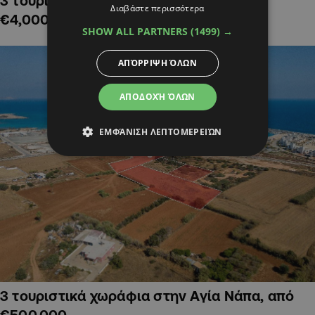
3 τουριστικά χωράφια στην Αλαμινό,
Διαβάστε περισσότερα
€4,000,000
SHOW ALL PARTNERS
(1499) →
ΑΠΌΡΡΙΨΗ ΌΛΩΝ
ΑΠΟΔΟΧΉ ΌΛΩΝ
ΕΜΦΆΝΙΣΗ ΛΕΠΤΟΜΕΡΕΙΏΝ
3 τουριστικά χωράφια στην Αγία Νάπα, από
€500,000