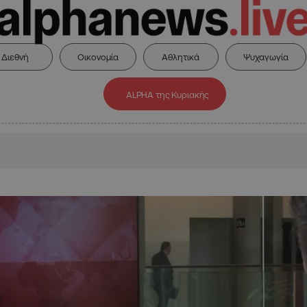
Διεθνή
Οικονομία
Αθλητικά
Ψυχαγωγία
ALPHA της Κυριακής