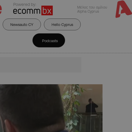
Powered by:
Μέλος του ομίλου
Alpha Cyprus
Newsauto CY
Hello Cyprus
Podcasts