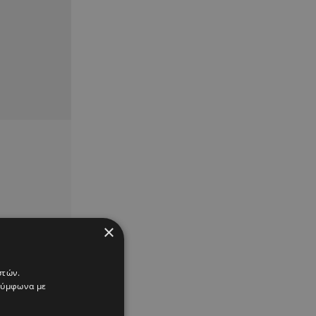
×
στών.
 σύμφωνα με