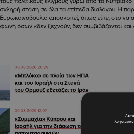
τους πολιτικούς ελιγμούς γύρω από το Κυπριακό 
σκληρή στάση σε όλα τα επίπεδα διαλόγου. Η πα
Ευρωκοινοβούλιο αποσκοπεί, όπως είπε, στο να 
φωνή όσων «δεν ξεχνούν, δεν συμβιβάζονται και
06.08.2026 20:29
«Μπλόκο» σε πλοία των ΗΠΑ
και του Ισραήλ στα Στενά
του Ορμούζ εξετάζει το Ιράν
06.08.2026 12:07
Αυτό
«Συμμαχία» Κύπρου και
Χρησιμοποι
Ισραήλ για την διάσωση των
παπουτσοσυκιών