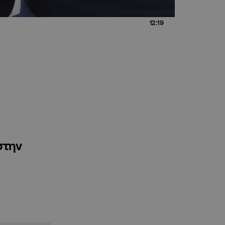
12:19
στην