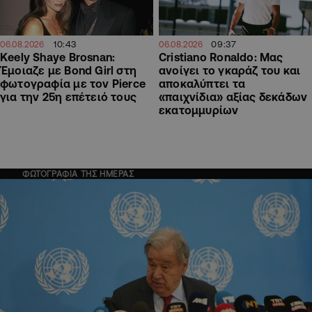
10:43
09:37
06.08.2026
06.08.2026
Keely Shaye Brosnan:
Cristiano Ronaldo: Μας
Έμοιαζε με Bond Girl στη
ανοίγει το γκαράζ του και
φωτογραφία με τον Pierce
αποκαλύπτει τα
για την 25η επέτειό τους
«παιχνίδια» αξίας δεκάδων
εκατομμυρίων
ΦΩΤΟΓΡΑΦΙΑ ΤΗΣ ΗΜΕΡΑΣ