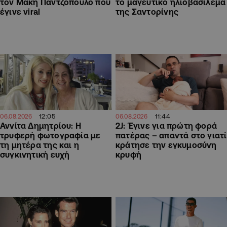
τον Μάκη Παντζόπουλο που
το μαγευτικό ηλιοβασίλεμα
έγινε viral
της Σαντορίνης
12:05
11:44
06.08.2026
06.08.2026
Αννίτα Δημητρίου: Η
2J: Έγινε για πρώτη φορά
τρυφερή φωτογραφία με
πατέρας – απαντά στο γιατί
τη μητέρα της και η
κράτησε την εγκυμοσύνη
συγκινητική ευχή
κρυφή