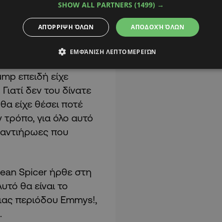
SHOW ALL PARTNERS
(1499) →
να στην πιο
είμαι πιθανώς επάνω
ΑΠΌΡΡΙΨΗ ΌΛΩΝ
ΑΠΟΔΟΧΉ ΌΛΩΝ
ΕΜΦΆΝΙΣΗ ΛΕΠΤΟΜΕΡΕΙΏΝ
ωσε «και γνωρίζουμε
ump επειδή είχε
 Γιατί δεν του δίνατε
θα είχε θέσει ποτέ
 τρόπο, για όλο αυτό
ι αντιήρωες που
ean Spicer ήρθε στη
υτό θα είναι το
ιας περιόδου Emmys!,
.