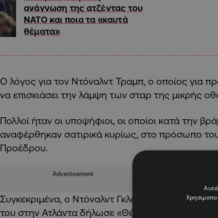
ανάγνωση της ατζέντας του
ΝΑΤΟ και ποια τα «καυτά
θέματα»
Ο λόγος για τον Ντόναλντ Τραμπ, ο οποίος για 
να επισκιάσει την λάμψη των σταρ της μικρής οθό
Πολλοί ήταν οι υποψήφιοι, οι οποίοι κατά την βρ
αναφέρθηκαν σατιρικά κυρίως, στο πρόσωπο το
Προέδρου.
Advertisement
Αυτό
Χρησιμοποι
Συγκεκριμένα, ο Ντόναλντ Γκλόβερ, νικητής δύο 
του στην Ατλάντα δήλωσε «Θέλω να ευχαριστήσω