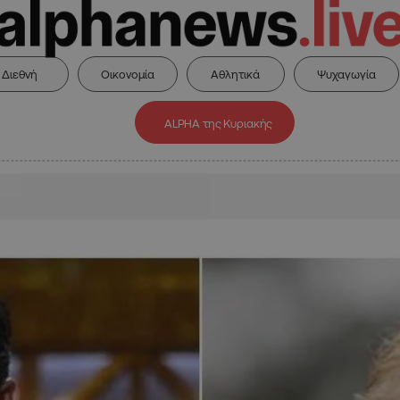
Διεθνή
Οικονομία
Αθλητικά
Ψυχαγωγία
ALPHA της Κυριακής