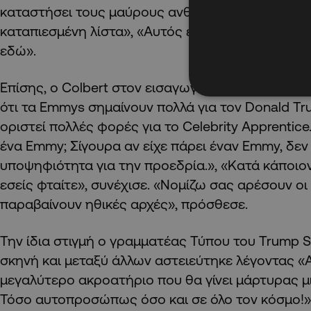
καταστήσει τους μαύρους ανθρώπους νούμερο έ
καταπιεσμένη λίστα», «Αυτός είναι ο λόγος που 
εδώ».
Επίσης, ο Colbert στον εισαγωγικό μονόλογο δήλ
ότι τα Emmys σημαίνουν πολλά για τον Donald Tr
οριστεί πολλές φορές για το Celebrity Apprentice.
ένα Emmy; Σίγουρα αν είχε πάρει έναν Emmy, δεν 
υποψηφιότητα για την προεδρία.», «Κατά κάποιον
εσείς φταίτε», συνέχισε. «Νομίζω σας αρέσουν ο
παραβαίνουν ηθικές αρχές», πρόσθεσε.
Την ίδια στιγμή ο γραμματέας Τύπου του Trump S
σκηνή και μεταξύ άλλων αστειεύτηκε λέγοντας «Α
μεγαλύτερο ακροατήριο που θα γίνει μάρτυρας μ
Τόσο αυτοπροσώπως όσο και σε όλο τον κόσμο!»