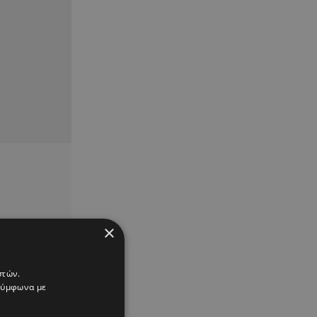
×
στών.
 σύμφωνα με