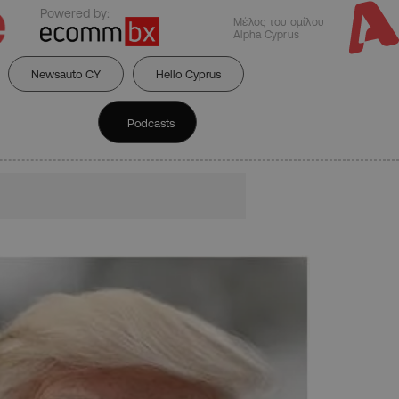
Powered by:
Μέλος του ομίλου
Alpha Cyprus
Newsauto CY
Hello Cyprus
Podcasts