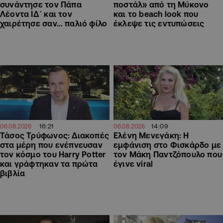
συνάντησε τον Πάπα
ποστάλ» από τη Μύκονο
Λέοντα ΙΔ΄ και τον
και το beach look που
χαιρέτησε σαν… παλιό φίλο
έκλεψε τις εντυπώσεις
16:21
14:09
06.08.2026
06.08.2026
Τάσος Τρύφωνος: Διακοπές
Ελένη Μενεγάκη: Η
στα μέρη που ενέπνευσαν
εμφάνιση στο Φισκάρδο με
τον κόσμο του Harry Potter
τον Μάκη Παντζόπουλο που
και γράφτηκαν τα πρώτα
έγινε viral
βιβλία