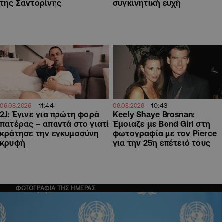
της Σαντορίνης
συγκινητική ευχή
11:44
10:43
06.08.2026
06.08.2026
2J: Έγινε για πρώτη φορά
Keely Shaye Brosnan:
πατέρας – απαντά στο γιατί
Έμοιαζε με Bond Girl στη
κράτησε την εγκυμοσύνη
φωτογραφία με τον Pierce
κρυφή
για την 25η επέτειό τους
ΦΩΤΟΓΡΑΦΙΑ ΤΗΣ ΗΜΕΡΑΣ