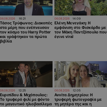
16:21
14:09
06.08.2026
06.08.2026
Τάσος Τρύφωνος: Διακοπές
Ελένη Μενεγάκη: Η
στα μέρη που ενέπνευσαν
εμφάνιση στο Φισκάρδο με
τον κόσμο του Harry Potter
τον Μάκη Παντζόπουλο που
και γράφτηκαν τα πρώτα
έγινε viral
βιβλία
12:25
12:05
06.08.2026
06.08.2026
Ευριπίδου & Μιχόπουλος:
Αννίτα Δημητρίου: Η
Το τρυφερό φιλί με φόντο
τρυφερή φωτογραφία με
το μαγευτικό ηλιοβασίλεμα
τη μητέρα της και η