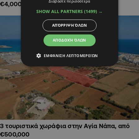
Διαβάστε περισσότερα
€4,000,000
SHOW ALL PARTNERS
(1499) →
ΑΠΌΡΡΙΨΗ ΌΛΩΝ
ΑΠΟΔΟΧΉ ΌΛΩΝ
ΕΜΦΆΝΙΣΗ ΛΕΠΤΟΜΕΡΕΙΏΝ
3 τουριστικά χωράφια στην Αγία Νάπα, από
€500,000