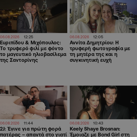
12:25
12:05
06.08.2026
06.08.2026
Ευριπίδου & Μιχόπουλος:
Αννίτα Δημητρίου: Η
Το τρυφερό φιλί με φόντο
τρυφερή φωτογραφία με
το μαγευτικό ηλιοβασίλεμα
τη μητέρα της και η
της Σαντορίνης
συγκινητική ευχή
11:44
10:43
06.08.2026
06.08.2026
2J: Έγινε για πρώτη φορά
Keely Shaye Brosnan:
πατέρας – απαντά στο γιατί
Έμοιαζε με Bond Girl στη