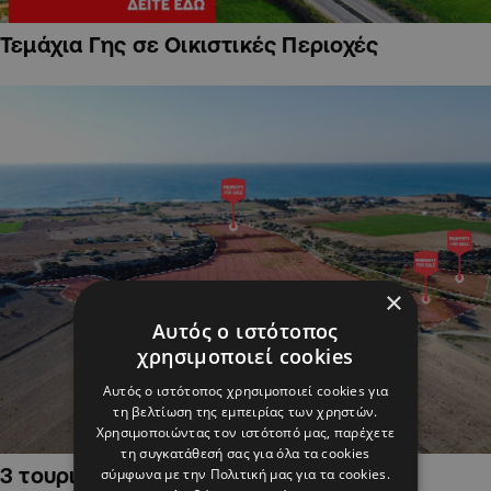
Τεμάχια Γης σε Οικιστικές Περιοχές
×
Αυτός ο ιστότοπος
χρησιμοποιεί cookies
Αυτός ο ιστότοπος χρησιμοποιεί cookies για
τη βελτίωση της εμπειρίας των χρηστών.
Χρησιμοποιώντας τον ιστότοπό μας, παρέχετε
τη συγκατάθεσή σας για όλα τα cookies
3 τουριστικά χωράφια στην Αλαμινό,
σύμφωνα με την Πολιτική μας για τα cookies.