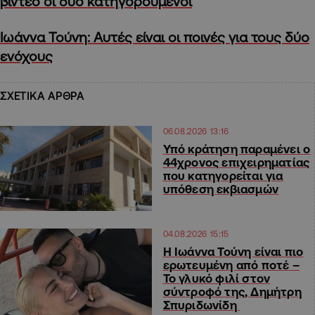
βίντεο οι δύο κατηγορούμενοι
Ιωάννα Τούνη: Αυτές είναι οι ποινές για τους δύο
ενόχους
ΣΧΕΤΙΚΑ ΑΡΘΡΑ
06.08.2026 13:16
Υπό κράτηση παραμένει ο
44χρονος επιχειρηματίας
που κατηγορείται για
υπόθεση εκβιασμών
04.08.2026 15:15
H Ιωάννα Τούνη είναι πιο
ερωτευμένη από ποτέ –
Το γλυκό φιλί στον
σύντροφό της, Δημήτρη
Σπυριδωνίδη