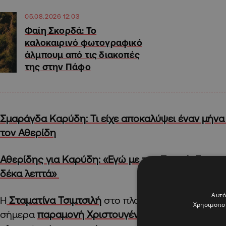
05.08.2026 12:03
Φαίη Σκορδά: Το
καλοκαιρινό φωτογραφικό
άλμπουμ από τις διακοπές
της στην Πάφο
Σμαράγδα Καρύδη: Τι είχε αποκαλύψει έναν μήνα
τον Αθερίδη
Αθερίδης για Καρύδη: «Εγώ με την Σμαράγδα μπ
δέκα λεπτά»
Αυτό
Η
Σταματίνα Τσιμτσιλή
στο πλατό της εκπομπής “
Χρησιμοποι
σήμερα
παραμονή Χριστουγέννων
, μετέφερε τις 