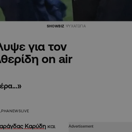
SHOWBIZ
ΨΥΧΑΓΩΓΙΑ
λυψε για τον
ερίδη on air
ρα...»
LPHANEWSLIVE
αράγδας Καρύδη
και