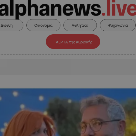
Διεθνή
Οικονομία
Αθλητικά
Ψυχαγωγία
ALPHA της Κυριακής