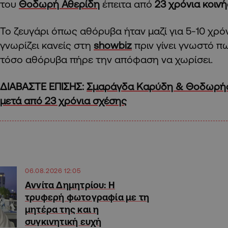
του
Θοδωρή Αθερίδη
έπειτα από
23 χρόνια κοινή
Το ζευγάρι όπως αθόρυβα ήταν μαζί για 5-10 χρό
γνωρίζει κανείς στη
showbiz
πριν γίνει γνωστό πω
τόσο αθόρυβα πήρε την απόφαση να χωρίσει.
ΔΙΑΒΑΣΤΕ ΕΠΙΣΗΣ:
Σμαράγδα Καρύδη & Θοδωρής
μετά από 23 χρόνια σχέσης
06.08.2026 12:05
Αννίτα Δημητρίου: Η
τρυφερή φωτογραφία με τη
μητέρα της και η
συγκινητική ευχή