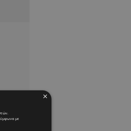
×
στών.
 σύμφωνα με