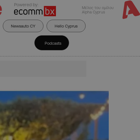
Powered by:
Μέλος του ομίλου
Alpha Cyprus
Newsauto CY
Hello Cyprus
Podcasts