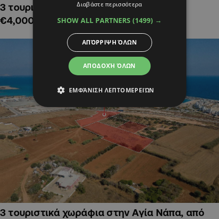
Διαβάστε περισσότερα
3 τουριστικά χωράφια στην Αλαμινό,
€4,000,000
SHOW ALL PARTNERS
(1499) →
ΑΠΌΡΡΙΨΗ ΌΛΩΝ
ΑΠΟΔΟΧΉ ΌΛΩΝ
ΕΜΦΆΝΙΣΗ ΛΕΠΤΟΜΕΡΕΙΏΝ
3 τουριστικά χωράφια στην Αγία Νάπα, από