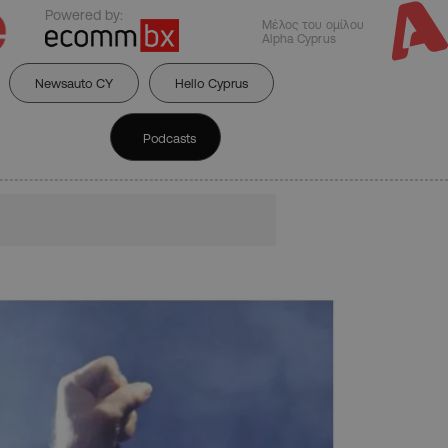
Powered by:
Μέλος του ομίλου
Alpha Cyprus
Newsauto CY
Hello Cyprus
Podcasts