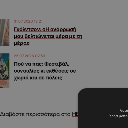
31.07.2026 18:21
Γκόλντσον: «Η ανάρρωσή
μου βελτιώνεται μέρα με τη
μέρα»
26.07.2026 07:59
Πού να πας: Φεστιβάλ,
συναυλίες κι εκθέσεις σε
χωριά και σε πόλεις
Αυτό
Διαβάστε περισσότερα στο
HELLO!Cyprus
Χρησιμοποι