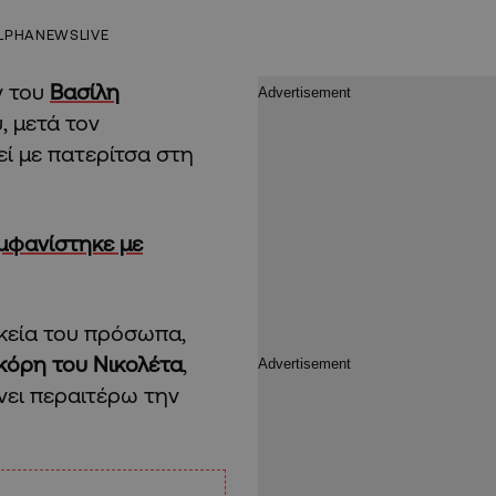
LPHANEWSLIVE
ν του
Βασίλη
, μετά τον
ί με πατερίτσα στη
μφανίστηκε με
ικεία του πρόσωπα,
 κόρη του Νικολέτα
,
νει περαιτέρω την