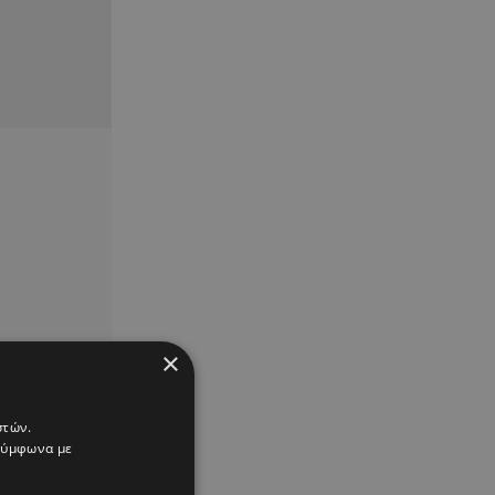
×
στών.
 σύμφωνα με