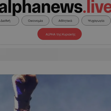
Διεθνή
Οικονομία
Αθλητικά
Ψυχαγωγία
ALPHA της Κυριακής