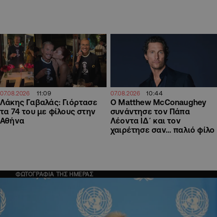
11:09
10:44
07.08.2026
07.08.2026
Λάκης Γαβαλάς: Γιόρτασε
Ο Matthew McConaughey
τα 74 του με φίλους στην
συνάντησε τον Πάπα
Αθήνα
Λέοντα ΙΔ΄ και τον
χαιρέτησε σαν… παλιό φίλο
ΦΩΤΟΓΡΑΦΙΑ ΤΗΣ ΗΜΕΡΑΣ