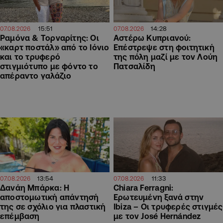
15:51
14:28
07.08.2026
07.08.2026
Ραμόνα & Τορναρίτης: Οι
Αστέρω Κυπριανού:
«καρτ ποστάλ» από το Ιόνιο
Επέστρεψε στη φοιτητική
και το τρυφερό
της πόλη μαζί με τον Λούη
στιγμιότυπο με φόντο το
Πατσαλίδη
απέραντο γαλάζιο
13:54
11:33
07.08.2026
07.08.2026
Δανάη Μπάρκα: Η
Chiara Ferragni:
αποστομωτική απάντησή
Ερωτευμένη ξανά στην
της σε σχόλιο για πλαστική
Ibiza – Οι τρυφερές στιγμές
επέμβαση
με τον José Hernández