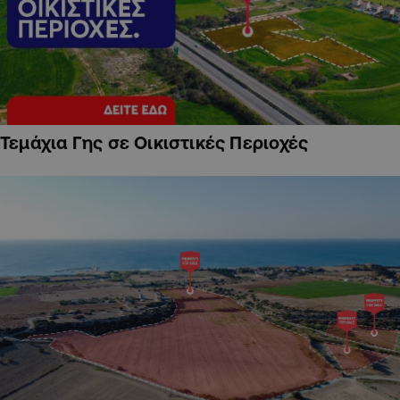
Τεμάχια Γης σε Οικιστικές Περιοχές