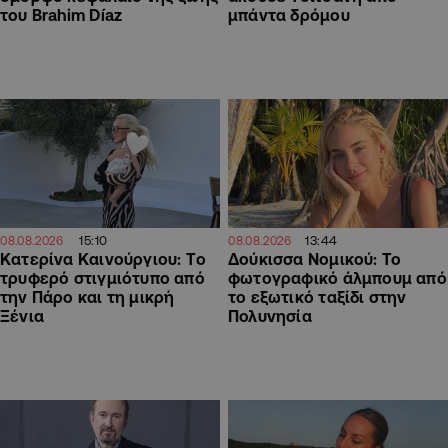
του Brahim Díaz
μπάντα δρόμου
15:10
13:44
08.08.2026
08.08.2026
Κατερίνα Καινούργιου: Tο
Δούκισσα Νομικού: Το
τρυφερό στιγμιότυπο από
φωτογραφικό άλμπουμ από
την Πάρο και τη μικρή
το εξωτικό ταξίδι στην
Ξένια
Πολυνησία