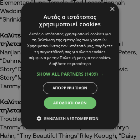
Elementary”Juno Temple, “Ted Lasso”Hannah
×
Waddingham, “Ted Lasso”Jessica Williams,
Αυτός ο ιστότοπος
“Shrinking”
χρησιμοποιεί cookies
Αυτός ο ιστότοπος χρησιμοποιεί cookies για
Καλύτερος ηθοποιός σε μίνι σειρά ή
τη βελτίωση της εμπειρίας των χρηστών.
τηλεταινία
Taron Egerton, “Black Bird”Kumail
Χρησιμοποιώντας τον ιστότοπό μας, παρέχετε
Nanjiani, “Welcome to Chippendales”Evan Peters,
τη συγκατάθεσή σας για όλα τα cookies
σύμφωνα με την Πολιτική μας για τα cookies.
“Dahmer — Monster: The Jeffrey Dahmer
Διαβάστε περισσότερα
Story”Daniel Radcliffe, “Weird: The Al Yankovic
SHOW ALL PARTNERS
(1499) →
Story”Michael Shannon, “George &
Tammy”Steven Yeun, “Beef”
ΑΠΌΡΡΙΨΗ ΌΛΩΝ
Καλύτερη ηθοποιός σε μίνι σειρά ή
ΑΠΟΔΟΧΉ ΌΛΩΝ
τηλεταινία
Lizzy Caplan, “Fleishman Is in
Trouble”Jessica Chastain, “George &
ΕΜΦΆΝΙΣΗ ΛΕΠΤΟΜΕΡΕΙΏΝ
Tammy”Dominique Fishback, “Swarm”Kathryn
Hahn, “Tiny Beautiful Things”Riley Keough, “Daisy