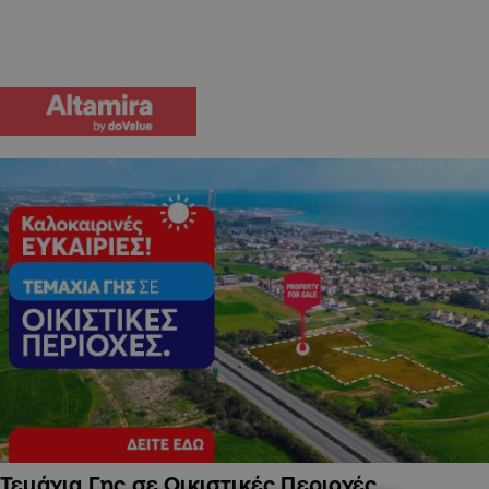
Τεμάχια Γης σε Οικιστικές Περιοχές