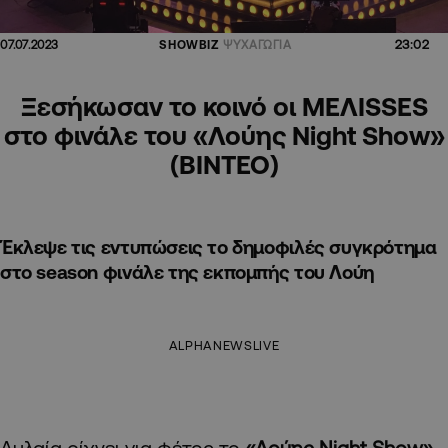
23:02
07.07.2023
SHOWBIZ
ΨΥΧΑΓΩΓΙΑ
Ξεσήκωσαν το κοινό οι ΜΕΛΙSSES
στο φινάλε του «Λούης Night Show»
(ΒΙΝΤΕΟ)
Έκλεψε τις εντυπώσεις το δημοφιλές συγκρότημα
στο season φινάλε της εκπομπής του Λούη
ALPHANEWSLIVE
Αυλαία ρίχνει για φέτος το
«Λούης Night Show»
,