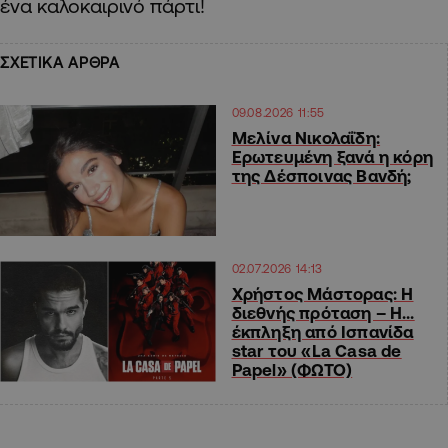
ένα καλοκαιρινό πάρτι!
ΣΧΕΤΙΚΑ ΑΡΘΡΑ
09.08.2026 11:55
Μελίνα Νικολαΐδη:
Ερωτευμένη ξανά η κόρη
της Δέσποινας Βανδή;
02.07.2026 14:13
Χρήστος Μάστορας: Η
διεθνής πρόταση – Η…
έκπληξη από Ισπανίδα
star του «La Casa de
Papel» (ΦΩΤΟ)