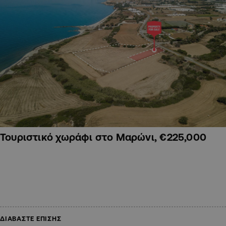
Τουριστικό χωράφι στο Μαρώνι, €225,000
ΔΙΑΒΑΣΤΕ ΕΠΙΣΗΣ