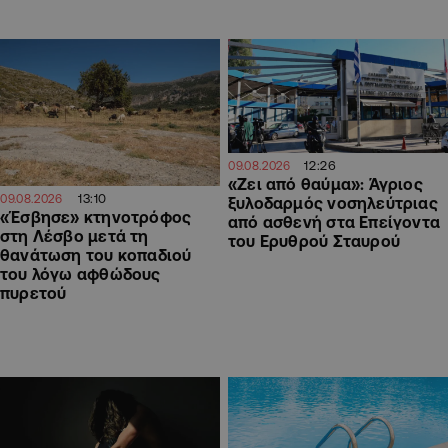
12:26
09.08.2026
«Ζει από θαύμα»: Άγριος
13:10
09.08.2026
ξυλοδαρμός νοσηλεύτριας
«Έσβησε» κτηνοτρόφος
από ασθενή στα Επείγοντα
στη Λέσβο μετά τη
του Ερυθρού Σταυρού
θανάτωση του κοπαδιού
του λόγω αφθώδους
πυρετού