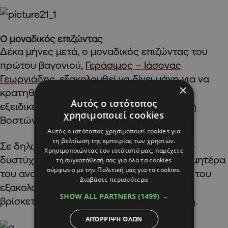
Ο μοναδικός επιζώντας
Δέκα μήνες μετά, ο μοναδικός επιζώντας του
πρώτου βαγονιού,
Γεράσιμος – Ιάσονας
Γεωργιάδης
, εξακολουθεί να δίνει μάχη για να
×
κρατηθεί στη ζωή, αφού νοσηλεύεται σε
Αυτός ο ιστότοπος
εξειδικευμένο κέντρο αποκατάστασης στη
χρησιμοποιεί cookies
Βοστώνη.
Αυτός ο ιστότοπος χρησιμοποιεί cookies για
τη βελτίωση της εμπειρίας των χρηστών.
Σε δηλώσεις της, για πρώτη φορά μετά το
Χρησιμοποιώντας τον ιστότοπό μας, παρέχετε
δυστύχημα και σχεδόν ένα χρόνο μετά, η μητέρα
τη συγκατάθεσή σας για όλα τα cookies
σύμφωνα με την Πολιτική μας για τα cookies.
του αναφέρει ότι η κατάσταση της υγείας του
Διαβάστε περισσότερα
εξακολουθεί να είναι ιδιαίτερα κρίσιμη και
SHOW ALL PARTNERS
(1499) →
βρίσκεται ακόμα σε κωματώδη κατάσταση.
ΑΠΌΡΡΙΨΗ ΌΛΩΝ