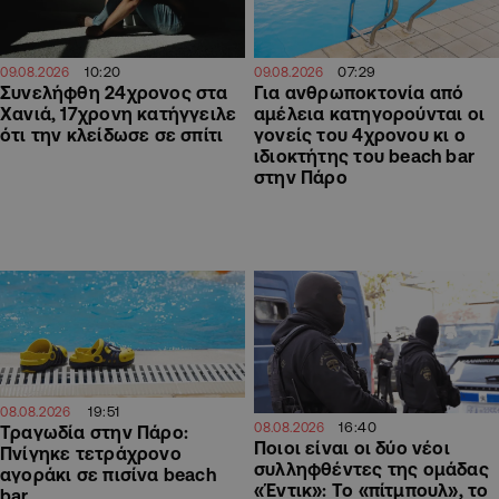
07:29
10:20
09.08.2026
09.08.2026
Για ανθρωποκτονία από
Συνελήφθη 24χρονος στα
αμέλεια κατηγορούνται οι
Χανιά, 17χρονη κατήγγειλε
γονείς του 4χρονου κι ο
ότι την κλείδωσε σε σπίτι
ιδιοκτήτης του beach bar
στην Πάρο
19:51
08.08.2026
16:40
08.08.2026
Τραγωδία στην Πάρο:
Ποιοι είναι οι δύο νέοι
Πνίγηκε τετράχρονο
συλληφθέντες της ομάδας
αγοράκι σε πισίνα beach
«Έντικ»: Το «πίτμπουλ», το
bar