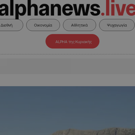
Διεθνή
Οικονομία
Αθλητικά
Ψυχαγωγία
ALPHA της Κυριακής