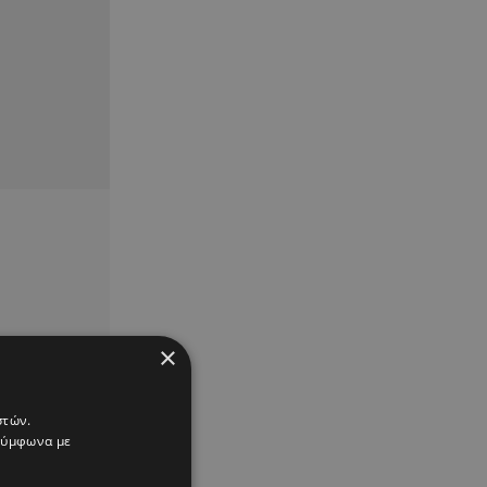
×
στών.
 σύμφωνα με