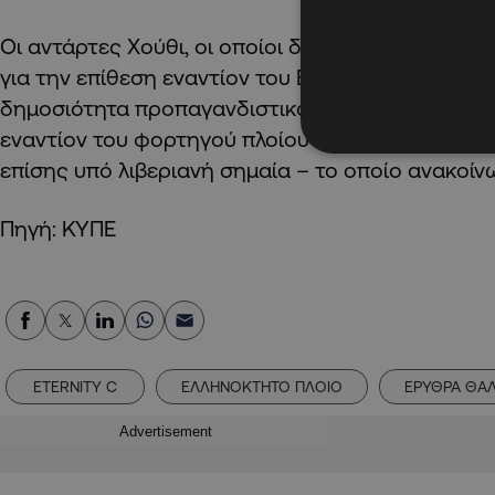
Οι αντάρτες Χούθι, οι οποίοι δεν έχουν αναλάβε
για την επίθεση εναντίον του Eternity C, έδωσαν
δημοσιότητα προπαγανδιστικό βίντεο από την ε
εναντίον του φορτηγού πλοίου Magic Seas – ελ
επίσης υπό λιβεριανή σημαία – το οποίο ανακοίν
Πηγή: ΚΥΠΕ
ETERNITY C
ΕΛΛΗΝΟΚΤΗΤΟ ΠΛΟΙΟ
ΕΡΥΘΡΑ ΘΑ
Advertisement