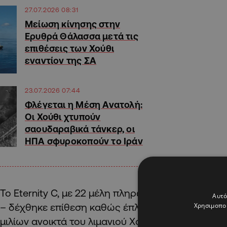
27.07.2026 08:31
Μείωση κίνησης στην
Ερυθρά Θάλασσα μετά τις
επιθέσεις των Χούθι
εναντίον της ΣΑ
23.07.2026 07:44
Φλέγεται η Μέση Ανατολή:
Οι Χούθι χτυπούν
σαουδαραβικά τάνκερ, οι
ΗΠΑ σφυροκοπούν το Ιράν
Το Eternity C, με 22 μέλη πληρώματος – 21 Φιλιπ
Αυτό
– δέχθηκε επίθεση καθώς έπλεε σε απόσταση πε
Χρησιμοποι
μιλίων ανοικτά του λιμανιού Χοντέιντα της Υεμέν