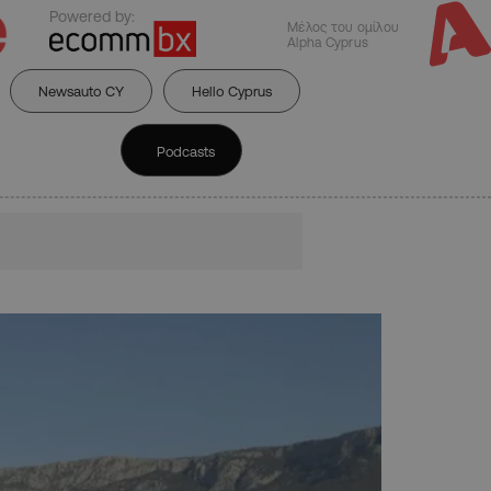
Powered by:
Μέλος του ομίλου
Alpha Cyprus
Newsauto CY
Hello Cyprus
Podcasts