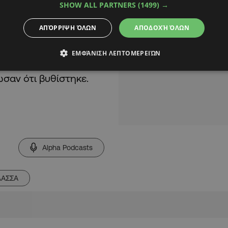
SHOW ALL PARTNERS
(1499) →
ι επισήμως την ευθύνη
ΑΠΌΡΡΙΨΗ ΌΛΩΝ
ΑΠΟΔΟΧΉ ΌΛΩΝ
 νωρίτερα στη
πίθεση που εξαπέλυσαν
ΕΜΦΆΝΙΣΗ ΛΕΠΤΟΜΕΡΕΙΏΝ
ληνικών συμφερόντων,
ωσαν ότι βυθίστηκε.
Alpha Podcasts
ΛΑΣΣΑ