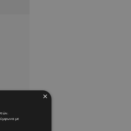
×
στών.
 σύμφωνα με