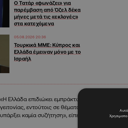
Ο Τατάρ «φωνάζει» για
παρέμβαση από Όζελ δέκα
μήνες μετά τις «εκλογές»
στα κατεχόμενα
05.08.2026 20:36
Τουρκικά ΜΜΕ: Κύπρος και
Ελλάδα έμειναν μόνο με το
Ισραήλ
«Η Ελλάδα επιδιώκει εμπράκτως την ειρήνη και τ
γειτονίας, εντούτοις σε θέματα εθνικού συμφέρον
Αυτό
υπάρξει καμία συζήτηση», είπε καταλήγοντας.
Χρησιμοποι