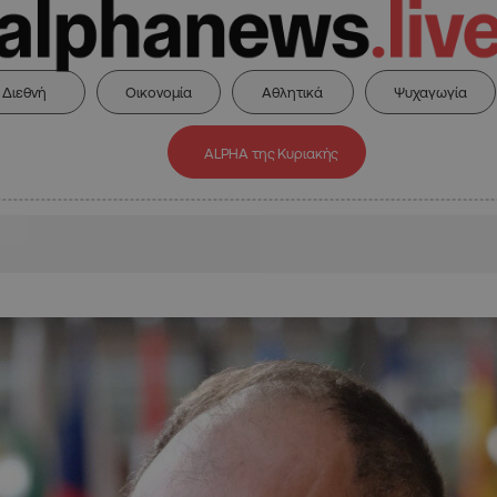
Διεθνή
Οικονομία
Αθλητικά
Ψυχαγωγία
ALPHA της Κυριακής