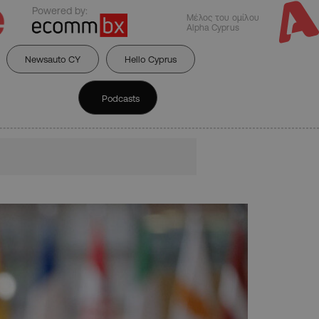
Powered by:
Μέλος του ομίλου
Alpha Cyprus
Newsauto CY
Hello Cyprus
Podcasts