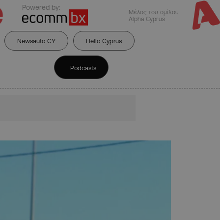
Powered by:
Μέλος του ομίλου
Alpha Cyprus
Newsauto CY
Hello Cyprus
Podcasts