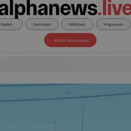
Διεθνή
Οικονομία
Αθλητικά
Ψυχαγωγία
ALPHA της Κυριακής