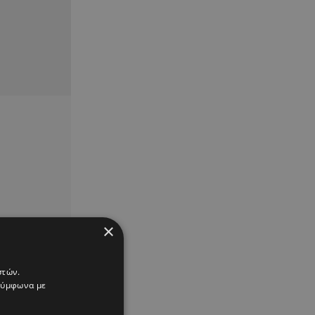
×
στών.
 σύμφωνα με