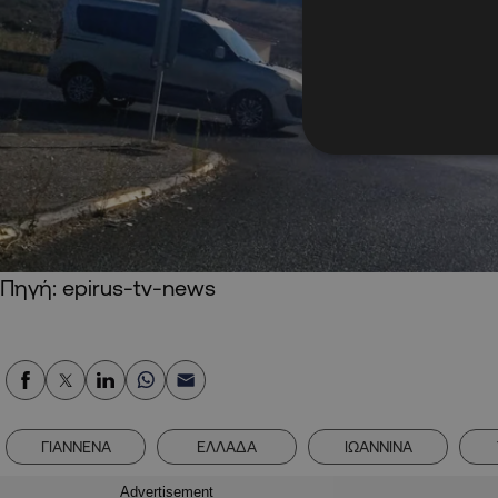
Πηγή: epirus-tv-news
ΓΙΑΝΝΕΝΑ
ΕΛΛΑΔΑ
ΙΩΑΝΝΙΝΑ
Advertisement