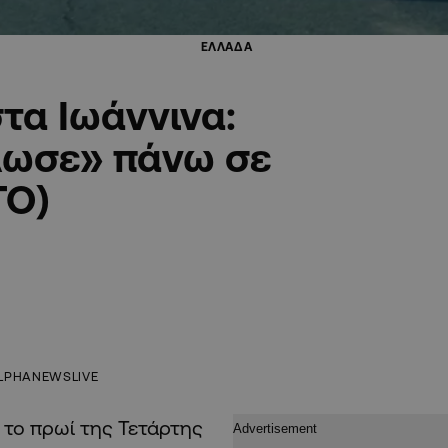
ΕΛΛΑΔΑ
τα Ιωάννινα:
λωσε» πάνω σε
ΤΟ)
LPHANEWSLIVE
 το πρωί της Τετάρτης