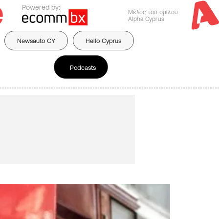
Powered by:
Μέλος του ομίλου
Alpha Cyprus
Newsauto CY
Hello Cyprus
Podcasts