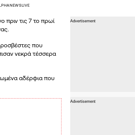
LPHANEWSLIVE
 πριν τις 7 το πρωί
ας.
υροσβέστες που
πισαν νεκρά τέσσερα
ικιωμένα αδέρφια που