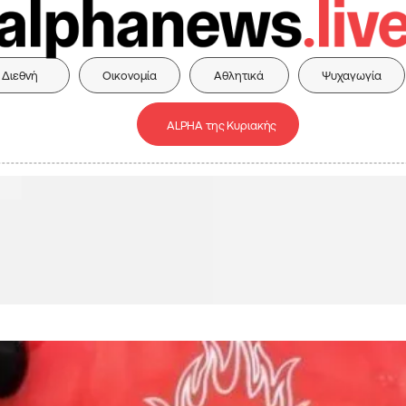
Διεθνή
Οικονομία
Αθλητικά
Ψυχαγωγία
ALPHA της Κυριακής