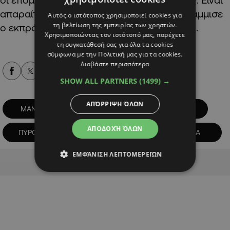
απαραίτητη η προσοχή όλων μας» υπογράμμισε
Αυτός ο ιστότοπος χρησιμοποιεί cookies για
τη βελτίωση της εμπειρίας των χρηστών.
ο εκπρόσωπος Τύπου της Πυροσβεστικής.
Χρησιμοποιώντας τον ιστότοπό μας, παρέχετε
τη συγκατάθεσή σας για όλα τα cookies
σύμφωνα με την Πολιτική μας για τα cookies.
Διαβάστε περισσότερα
Alpha Podcasts
SHOW ALL PARTNERS
(1499) →
ΑΠΌΡΡΙΨΗ ΌΛΩΝ
ΜΑΝΔΡΑ
ΜΑΧΗ
Πυρκαγιές
ΑΠΟΔΟΧΉ ΌΛΩΝ
ΠΥΡΟΣΒΕΣΤΕΣ
ΦΛΟΓΕΣ
ΦΩΤΙΑ
ΕΜΦΆΝΙΣΗ ΛΕΠΤΟΜΕΡΕΙΏΝ
Advertisement