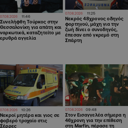
11:25
07.08.2026
11:46
07.08.2026
Νεκρός 48χρονος οδηγός
Συνελήφθη Τούρκος στην
φορτηγού, μάχη για την
Θεσσαλονίκη για απάτη και
ζωή δίνει ο συνοδηγός,
ναρκωτικά, καταζητείτο με
έπεσαν από γκρεμό στη
ερυθρά αγγελία
Σπάρτη
09:48
10:26
07.08.2026
07.08.2026
Στον Εισαγγελέα σήμερα η
Νεκροί μητέρα και γιος σε
46χρονη για την επίθεση
φοβερό τροχαίο στις
στη Marfin, πέρασε τη
Σέρρες