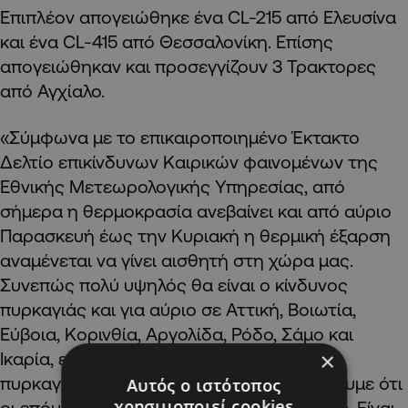
Επιπλέον απογειώθηκε ένα CL-215 από Ελευσίνα
και ένα CL-415 από Θεσσαλονίκη. Επίσης
απογειώθηκαν και προσεγγίζουν 3 Τρακτορες
από Αγχίαλο.
«Σύμφωνα με το επικαιροποιημένο Έκτακτο
Δελτίο επικίνδυνων Καιρικών φαινομένων της
Εθνικής Μετεωρολογικής Υπηρεσίας, από
σήμερα η θερμοκρασία ανεβαίνει και από αύριο
Παρασκευή έως την Κυριακή η θερμική έξαρση
αναμένεται να γίνει αισθητή στη χώρα μας.
Συνεπώς πολύ υψηλός θα είναι ο κίνδυνος
πυρκαγιάς και για αύριο σε Αττική, Βοιωτία,
Εύβοια, Κορινθία, Αργολίδα, Ρόδο, Σάμο και
×
Ικαρία, ενώ παραμένει υψηλός ο κίνδυνος
πυρκαγιάς σχεδόν σε όλη τη χώρα. Τονίζουμε ότι
Αυτός ο ιστότοπος
χρησιμοποιεί cookies
οι επόμενες μέρες θα είναι πολύ δύσκολες. Είναι