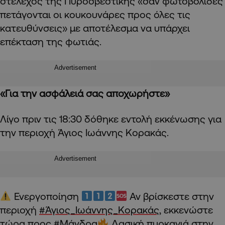
στέλεχος της Πυροσβεστικής «σαν φωτοβολίδες
πετάγονται οι κουκουνάρες προς όλες τις
κατευθύνσεις» με αποτέλεσμα να υπάρχει
επέκταση της φωτιάς.
Advertisement
«Για την ασφάλειά σας αποχωρήστε»
Λίγο πριν τις 18:30 δόθηκε εντολή εκκένωσης για
την περιοχή Άγιος Ιωάννης Κορακάς.
Advertisement
Ενεργοποίηση
Αν βρίσκεστε στην
περιοχή
#Άγιος_Ιωάννης_Κορακάς
, εκκενώστε
τώρα προς
#Μάνδρα
Δασική πυρκαγιά στην